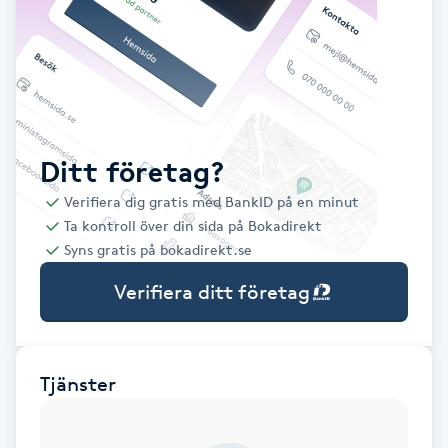
Babylights
Balayage
Bambumassage
Ditt företag?
Verifiera dig gratis med BankID på en minut
Barber
Ta kontroll över din sida på Bokadirekt
Syns gratis på bokadirekt.se
Barnklippning
Verifiera ditt företag
BIAB
Blowout
Tjänster
Bottenfärg