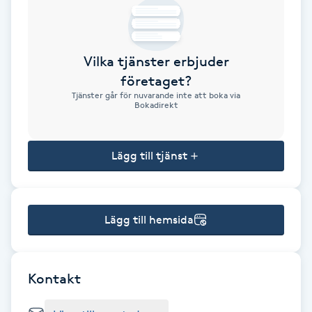
Brynformning
Vilka tjänster erbjuder
Brynfärgning
företaget?
Tjänster går för nuvarande inte att boka via
Brynplockning
Bokadirekt
Bröllopsuppsättning
Lägg till tjänst
C
Celluliter
Lägg till hemsida
Coachning
Color correction
Kontakt