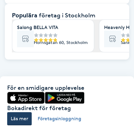
F
Populära
företag
i Stockholm
Face framing
Salong BELLA VITA
Heavenly Hai
Faceliftmassage
Hornsgatan 60, Stockholm
Sankt 
Fet hårbotten
Fettreducering
För en smidigare upplevelse
Fibromassage
Fillers
Bokadirekt för företag
Läs mer
Företagsinloggning
Fotmassage