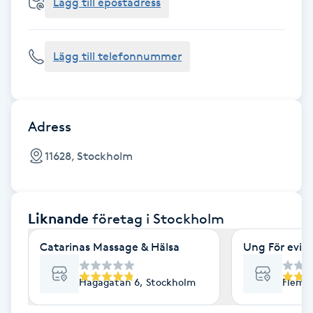
Cryoterapi
Lägg till epostadress
D
Lägg till telefonnummer
Damklippning
Dermapen
Adress
Diamantslipning
11628, Stockholm
E
Enzympeeling
Liknande
företag
i Stockholm
Extensions
Catarinas Massage & Hälsa
Ung För evig
Extensions borttagning
Hagagatan 6, Stockholm
Flemi
Eyeliner-tatuering