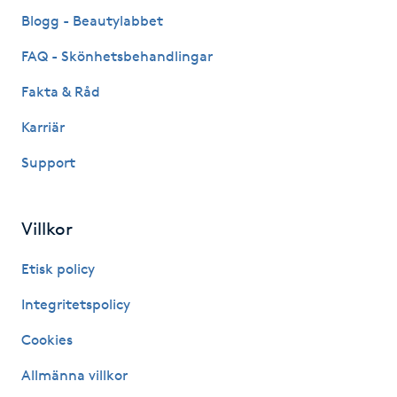
Fransk manikyr
Blogg - Beautylabbet
FAQ - Skönhetsbehandlingar
Fransrengöring
Fakta & Råd
Frekvensterapi
Karriär
Support
Friskvård
Friskvårdsmassage
Villkor
Frisör
Etisk policy
Integritetspolicy
Funktionsanalys
Cookies
Färgning
Allmänna villkor