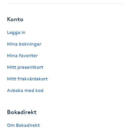
Fotsvamp
Konto
Fotvård
Logga in
Fransar
Mina bokningar
Fransborttagning
Mina favoriter
Mitt presentkort
Fransfärgning
Mitt friskvårdskort
Fransförlängning
Avboka med kod
Fransförlängning Megavolym
Bokadirekt
Fransförlängning Volym
Om Bokadirekt