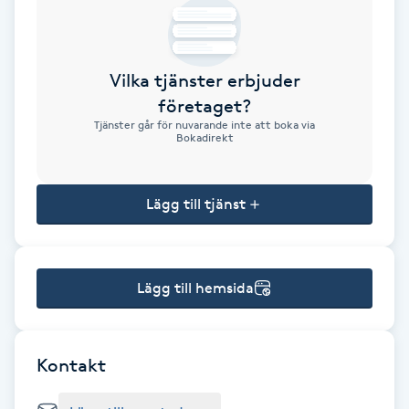
Brynformning
Vilka tjänster erbjuder
Brynfärgning
företaget?
Tjänster går för nuvarande inte att boka via
Brynplockning
Bokadirekt
Bröllopsuppsättning
Lägg till tjänst
C
Celluliter
Lägg till hemsida
Coachning
Color correction
Kontakt