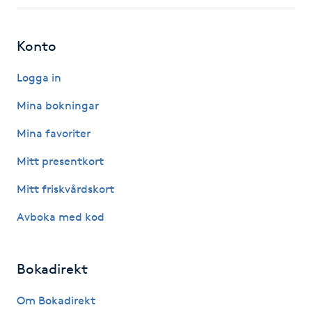
Fotsvamp
Konto
Fotvård
Logga in
Fransar
Mina bokningar
Fransborttagning
Mina favoriter
Mitt presentkort
Fransfärgning
Mitt friskvårdskort
Fransförlängning
Avboka med kod
Fransförlängning Megavolym
Bokadirekt
Fransförlängning Volym
Om Bokadirekt