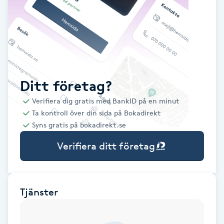
Babylights
Balayage
Bambumassage
Ditt företag?
Verifiera dig gratis med BankID på en minut
Barber
Ta kontroll över din sida på Bokadirekt
Syns gratis på bokadirekt.se
Barnklippning
Verifiera ditt företag
BIAB
Blowout
Tjänster
Bottenfärg