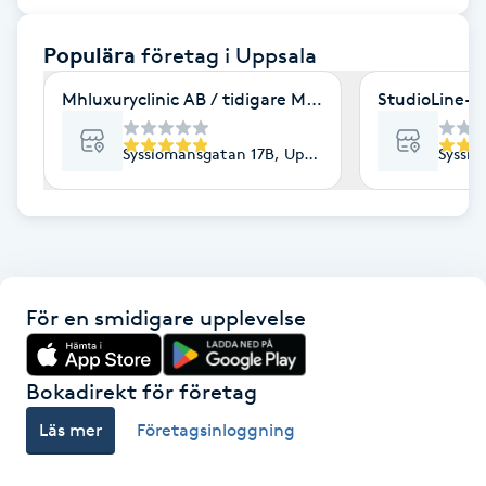
F
Populära
företag
i Uppsala
Face framing
Mhluxuryclinic AB / tidigare Mhluxuryspa
StudioLine- 
Faceliftmassage
Sysslomansgatan 17B, Uppsala
Sysslo
Fet hårbotten
Fettreducering
För en smidigare upplevelse
Fibromassage
Fillers
Bokadirekt för företag
Läs mer
Företagsinloggning
Fotmassage