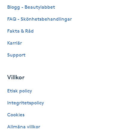
Fransk manikyr
Blogg - Beautylabbet
FAQ - Skönhetsbehandlingar
Fransrengöring
Fakta & Råd
Frekvensterapi
Karriär
Support
Friskvård
Friskvårdsmassage
Villkor
Frisör
Etisk policy
Integritetspolicy
Funktionsanalys
Cookies
Färgning
Allmäna villkor