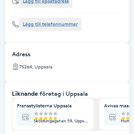
Cryoterapi
Lägg till epostadress
D
Lägg till telefonnummer
Damklippning
Dermapen
Adress
Diamantslipning
75264, Uppsala
E
Enzympeeling
Liknande
företag
i Uppsala
Extensions
Fransstylisterna Uppsala
Avivas massa
Extensions borttagning
Sköldungagatan 59, Uppsala
Humle
Eyeliner-tatuering