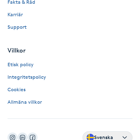
Fakta & Råd
Fotsvamp
Karriär
Fotvård
Support
Fransar
Villkor
Fransborttagning
Etisk policy
Fransfärgning
Integritetspolicy
Cookies
Fransförlängning
Allmäna villkor
Fransförlängning Megavolym
Fransförlängning Volym
Svenska