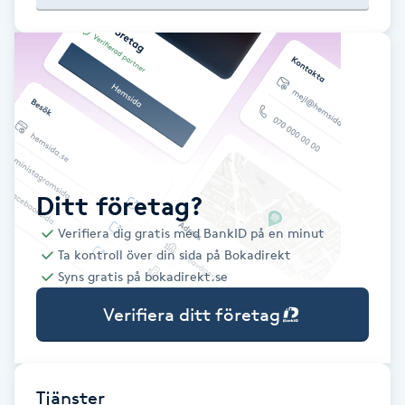
Babylights
Balayage
Bambumassage
Barber
Ditt företag?
Verifiera dig gratis med BankID på en minut
Barnklippning
Ta kontroll över din sida på Bokadirekt
Syns gratis på bokadirekt.se
BIAB
Verifiera ditt företag
Blowout
Bottenfärg
Tjänster