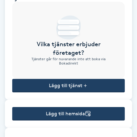
Brynformning
Brynfärgning
Vilka tjänster erbjuder
Brynplockning
företaget?
Tjänster går för nuvarande inte att boka via
Bröllopsuppsättning
Bokadirekt
C
Lägg till tjänst
Celluliter
Coachning
Lägg till hemsida
Color correction