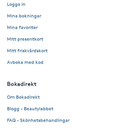
Logga in
F
Mina bokningar
Face framing
Mina favoriter
Faceliftmassage
Mitt presentkort
Mitt friskvårdskort
Fet hårbotten
Avboka med kod
Fettreducering
Bokadirekt
Fibromassage
Om Bokadirekt
Fillers
Blogg - Beautylabbet
Fotmassage
FAQ - Skönhetsbehandlingar