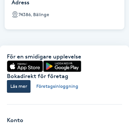
Cryoterapi
Adress
D
74386, Bälinge
Damklippning
Dermapen
För en smidigare upplevelse
Diamantslipning
E
Bokadirekt för företag
Enzympeeling
Läs mer
Företagsinloggning
Extensions
Extensions borttagning
Konto
Eyeliner-tatuering