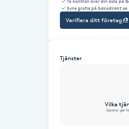
Ta kontroll över din sida på 
Syns gratis på bokadirekt.se
Babylights
Verifiera ditt företag
Balayage
Bambumassage
Tjänster
Barber
Barnklippning
BIAB
Vilka tjä
Blowout
Tjänster går f
Bottenfärg