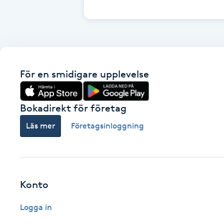
Cryoterapi
D
Damklippning
För en smidigare upplevelse
Dermapen
Diamantslipning
Bokadirekt för företag
E
Läs mer
Företagsinloggning
Enzympeeling
Extensions
Konto
Extensions borttagning
Logga in