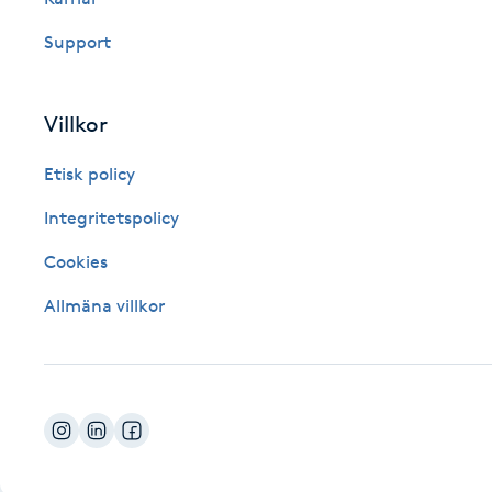
Fotsvamp
Support
Fotvård
Villkor
Fransar
Etisk policy
Fransborttagning
Integritetspolicy
Cookies
Fransfärgning
Allmäna villkor
Fransförlängning
Fransförlängning Megavolym
Fransförlängning Volym