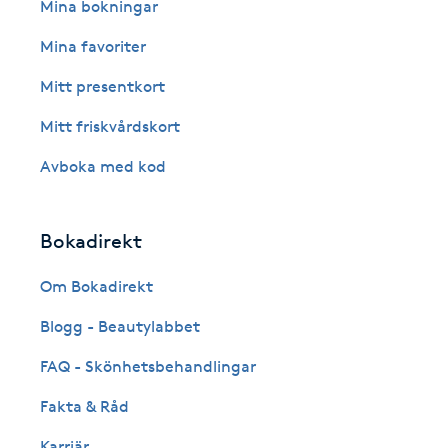
Eyeliner-tatuering
Mina bokningar
F
Mina favoriter
Face framing
Mitt presentkort
Mitt friskvårdskort
Faceliftmassage
Avboka med kod
Fet hårbotten
Bokadirekt
Fettreducering
Om Bokadirekt
Fibromassage
Blogg - Beautylabbet
Fillers
FAQ - Skönhetsbehandlingar
Fakta & Råd
Fotmassage
Karriär