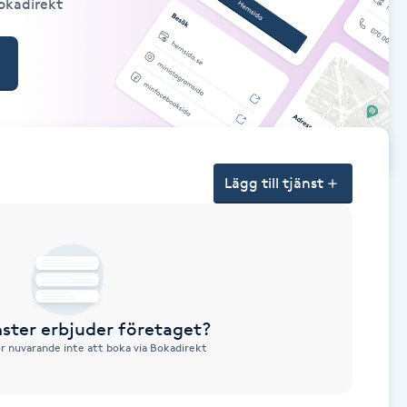
Bokadirekt
Lägg till tjänst
nster erbjuder företaget?
ör nuvarande inte att boka via Bokadirekt