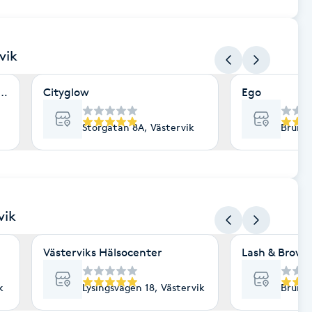
vik
ing & Injektionsklinik AB
Cityglow
Ego
Storgatan 8A, Västervik
Brunns
vik
Västerviks Hälsocenter
Lash & Brow B
k
Lysingsvägen 18, Västervik
Brunns