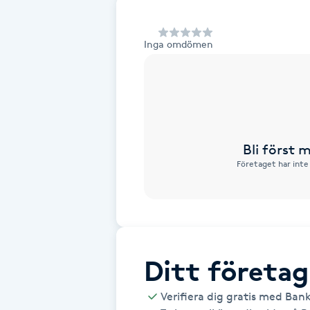
Alternativmedicin
Inga omdömen
Andningsmassage
Ansiktslyft utan kirurgi
Aromamassage
Bli först
Företaget har inte
Ashtanga Yoga
Ayurveda
Ayurvedisk Massage
Ditt företag
Ansiktsbehandling djuprengörande
Verifiera dig gratis med Ban
B