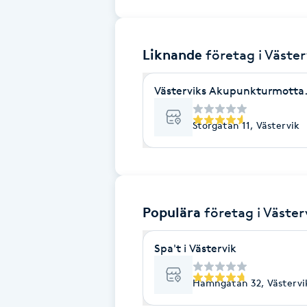
Brynformning
Liknande
företag
i Väster
Brynfärgning
Västerviks Akupunkturmottagn
Brynplockning
Storgatan 11, Västervik
Bröllopsuppsättning
C
Celluliter
Populära
företag
i Väster
Coachning
Spa't i Västervik
Color correction
Hamngatan 32, Västervi