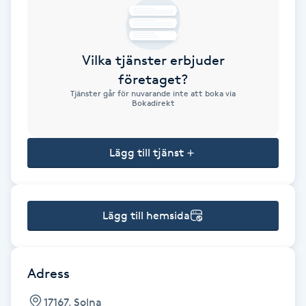
Brynformning
Vilka tjänster erbjuder
Brynfärgning
företaget?
Tjänster går för nuvarande inte att boka via
Brynplockning
Bokadirekt
Bröllopsuppsättning
Lägg till tjänst
C
Celluliter
Lägg till hemsida
Coachning
Color correction
Adress
17167, Solna