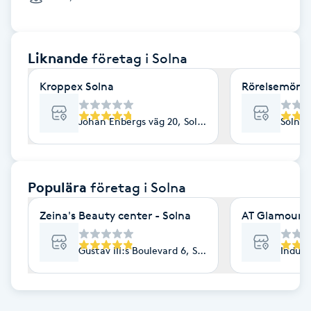
Cryoterapi
D
Liknande
företag
i Solna
Damklippning
Kroppex Solna
Rörelsemöns
Dermapen
Johan Enbergs väg 20, Solna
Solna 
Diamantslipning
E
Populära
företag
i Solna
Enzympeeling
Zeina's Beauty center - Solna
AT Glamour
Extensions
Gustav III:s Boulevard 6, Solna
Indust
Extensions borttagning
Eyeliner-tatuering