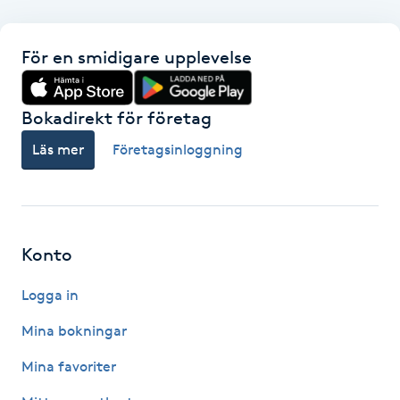
F
För en smidigare upplevelse
Face framing
Bokadirekt för företag
Faceliftmassage
Läs mer
Företagsinloggning
Fet hårbotten
Fettreducering
Konto
Fibromassage
Logga in
Fillers
Mina bokningar
Mina favoriter
Fotmassage