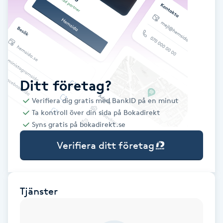
Babylights
Balayage
Bambumassage
Ditt företag?
Verifiera dig gratis med BankID på en minut
Barber
Ta kontroll över din sida på Bokadirekt
Syns gratis på bokadirekt.se
Barnklippning
Verifiera ditt företag
BIAB
Blowout
Tjänster
Bottenfärg