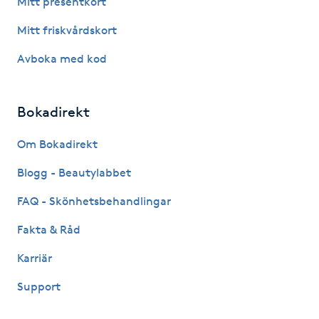
Mitt presentkort
Fotsvamp
Mitt friskvårdskort
Fotvård
Avboka med kod
Fransar
Bokadirekt
Fransborttagning
Om Bokadirekt
Blogg - Beautylabbet
Fransfärgning
FAQ - Skönhetsbehandlingar
Fransförlängning
Fakta & Råd
Fransförlängning Megavolym
Karriär
Support
Fransförlängning Volym