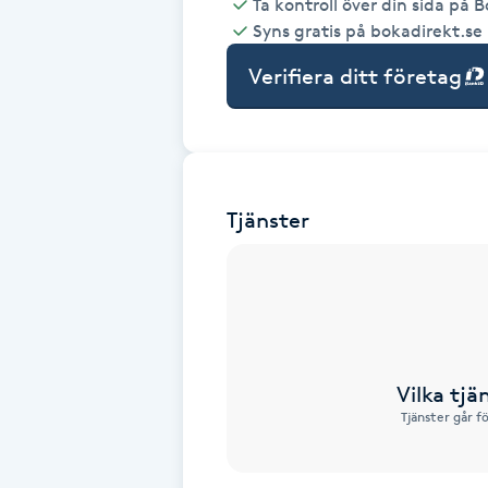
Ta kontroll över din sida på 
Syns gratis på bokadirekt.se
Babylights
Verifiera ditt företag
Balayage
Bambumassage
Tjänster
Barber
Barnklippning
BIAB
Vilka tjä
Blowout
Tjänster går f
Bottenfärg