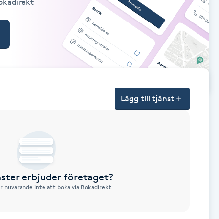
Bokadirekt
Lägg till tjänst
nster erbjuder företaget?
ör nuvarande inte att boka via Bokadirekt