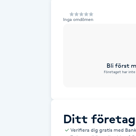
Alternativmedicin
Inga omdömen
Andningsmassage
Ansiktslyft utan kirurgi
Aromamassage
Bli först
Företaget har inte
Ashtanga Yoga
Ayurveda
Ayurvedisk Massage
Ditt företag
Ansiktsbehandling djuprengörande
Verifiera dig gratis med Ban
B