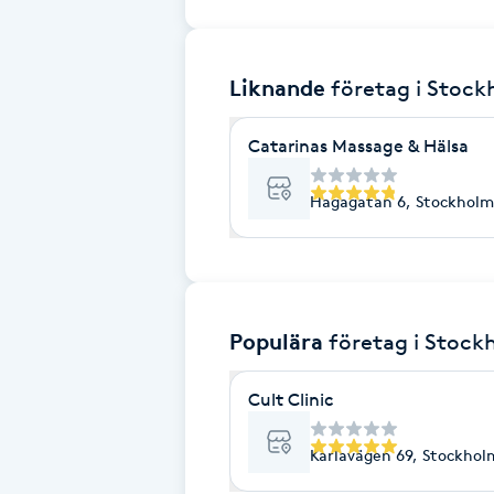
Brynformning
Liknande
företag
i Stoc
Brynfärgning
Catarinas Massage & Hälsa
Brynplockning
Hagagatan 6, Stockholm
Bröllopsuppsättning
C
Celluliter
Populära
företag
i Stock
Coachning
Cult Clinic
Color correction
Karlavägen 69, Stockhol