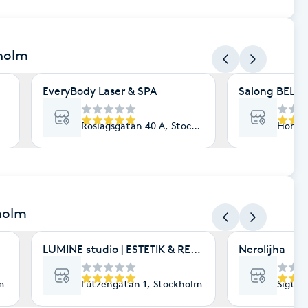
kholm
EveryBody Laser & SPA
Salong BELLA
Roslagsgatan 40 A, Stockholm
Hornsg
holm
LUMINE studio | ESTETIK & RENEWAL | HUDVÅRD 
Nerolijha
m
Lützengatan 1, Stockholm
Sigtun