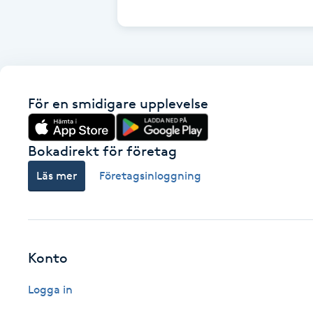
Cryoterapi
D
Damklippning
För en smidigare upplevelse
Dermapen
Diamantslipning
Bokadirekt för företag
E
Läs mer
Företagsinloggning
Enzympeeling
Extensions
Konto
Extensions borttagning
Logga in