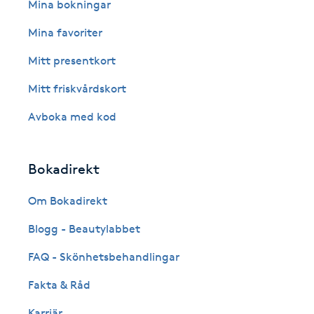
Eyeliner-tatuering
Mina bokningar
F
Mina favoriter
Face framing
Mitt presentkort
Mitt friskvårdskort
Faceliftmassage
Avboka med kod
Fet hårbotten
Bokadirekt
Fettreducering
Om Bokadirekt
Fibromassage
Blogg - Beautylabbet
Fillers
FAQ - Skönhetsbehandlingar
Fakta & Råd
Fotmassage
Karriär