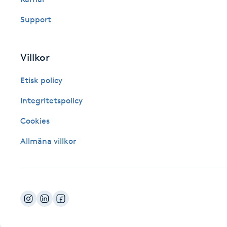
Fotsvamp
Support
Fotvård
Villkor
Fransar
Etisk policy
Fransborttagning
Integritetspolicy
Cookies
Fransfärgning
Allmäna villkor
Fransförlängning
Fransförlängning Megavolym
Fransförlängning Volym