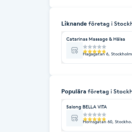
Brynformning
Liknande
företag
i Stoc
Brynfärgning
Catarinas Massage & Hälsa
Brynplockning
Hagagatan 6, Stockholm
Bröllopsuppsättning
C
Celluliter
Populära
företag
i Stock
Coachning
Salong BELLA VITA
Color correction
Hornsgatan 60, Stockho