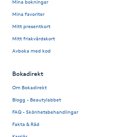
Eyeliner-tatuering
Mina bokningar
F
Mina favoriter
Face framing
Mitt presentkort
Mitt friskvårdskort
Faceliftmassage
Avboka med kod
Fet hårbotten
Bokadirekt
Fettreducering
Om Bokadirekt
Fibromassage
Blogg - Beautylabbet
Fillers
FAQ - Skönhetsbehandlingar
Fakta & Råd
Fotmassage
Karriär