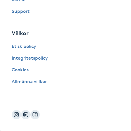
Fotsvamp
Support
Fotvård
Villkor
Fransar
Etisk policy
Fransborttagning
Integritetspolicy
Cookies
Fransfärgning
Allmänna villkor
Fransförlängning
Fransförlängning Megavolym
Fransförlängning Volym