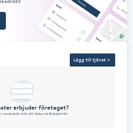
Bokadirekt
Lägg till tjänst
nster erbjuder företaget?
ör nuvarande inte att boka via Bokadirekt