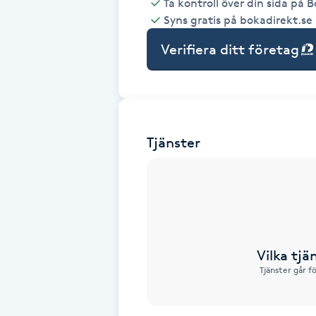
Ta kontroll över din sida på 
Syns gratis på bokadirekt.se
Babylights
Verifiera ditt företag
Balayage
Bambumassage
Tjänster
Barber
Barnklippning
BIAB
Vilka tjä
Blowout
Tjänster går f
Bottenfärg