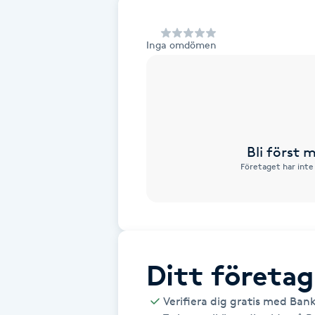
Alternativmedicin
Inga omdömen
Andningsmassage
Ansiktslyft utan kirurgi
Aromamassage
Bli först
Företaget har inte
Ashtanga Yoga
Ayurveda
Ayurvedisk Massage
Ditt företag
Ansiktsbehandling djuprengörande
Verifiera dig gratis med Ban
B