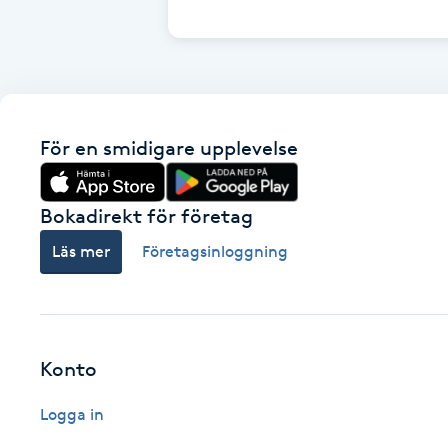
Cryoterapi
D
Damklippning
För en smidigare upplevelse
Dermapen
Diamantslipning
Bokadirekt för företag
E
Läs mer
Företagsinloggning
Enzympeeling
Extensions
Konto
Extensions borttagning
Logga in