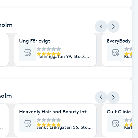
kholm
Ung För evigt
EveryBody La
Fleminggatan 99, Stockholm
Roslag
holm
Heavenly Hair and Beauty International- Ekologisk 
Cult Clinic
lm
Sankt Eriksgatan 56, Stockholm
Karlav