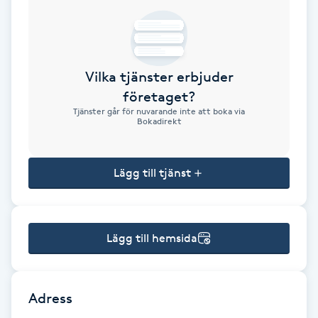
Brynformning
Brynfärgning
Vilka tjänster erbjuder
företaget?
Brynplockning
Tjänster går för nuvarande inte att boka via
Bokadirekt
Bröllopsuppsättning
C
Lägg till tjänst
Celluliter
Lägg till hemsida
Coachning
Color correction
Adress