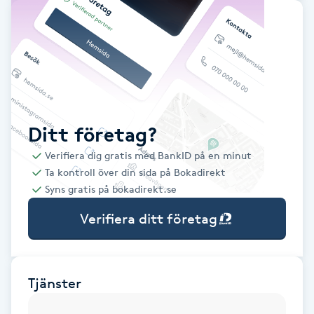
Babylights
Balayage
Bambumassage
Ditt företag?
Barber
Verifiera dig gratis med BankID på en minut
Ta kontroll över din sida på Bokadirekt
Barnklippning
Syns gratis på bokadirekt.se
Verifiera ditt företag
BIAB
Blowout
Tjänster
Bottenfärg