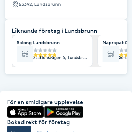
Cryoterapi
53392, Lundsbrunn
D
Damklippning
Liknande
företag
i Lundsbrunn
Dermapen
Salong Lundsbrunn
Naprapat Ov
Diamantslipning
Stationsvägen 5, Lundsbrunn
Sörbod
E
Enzympeeling
Extensions
För en smidigare upplevelse
Extensions borttagning
Bokadirekt för företag
Eyeliner-tatuering