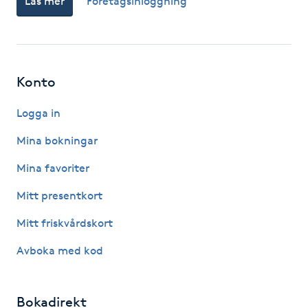
Läs mer
Företagsinloggning
F
Face framing
Konto
Faceliftmassage
Logga in
Fet hårbotten
Mina bokningar
Fettreducering
Mina favoriter
Mitt presentkort
Fibromassage
Mitt friskvårdskort
Fillers
Avboka med kod
Fotmassage
Bokadirekt