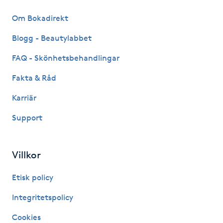
Fotsvamp
Om Bokadirekt
Fotvård
Blogg - Beautylabbet
FAQ - Skönhetsbehandlingar
Fransar
Fakta & Råd
Fransborttagning
Karriär
Support
Fransfärgning
Fransförlängning
Villkor
Fransförlängning Megavolym
Etisk policy
Integritetspolicy
Fransförlängning Volym
Cookies