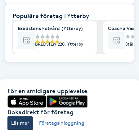
F
Populära
företag
i Ytterby
Face framing
Bredstens Fotvård (Ytterby)
Coacha Visio
Faceliftmassage
BREDSTEN 220, Ytterby
Ställe
Fet hårbotten
Fettreducering
För en smidigare upplevelse
Fibromassage
Fillers
Bokadirekt för företag
Läs mer
Företagsinloggning
Fotmassage