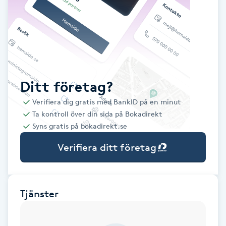
Babylights
Balayage
Bambumassage
Ditt företag?
Verifiera dig gratis med BankID på en minut
Barber
Ta kontroll över din sida på Bokadirekt
Syns gratis på bokadirekt.se
Barnklippning
Verifiera ditt företag
BIAB
Blowout
Tjänster
Bottenfärg