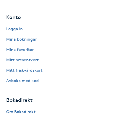
Fotsvamp
Konto
Fotvård
Logga in
Fransar
Mina bokningar
Fransborttagning
Mina favoriter
Mitt presentkort
Fransfärgning
Mitt friskvårdskort
Fransförlängning
Avboka med kod
Fransförlängning Megavolym
Bokadirekt
Fransförlängning Volym
Om Bokadirekt