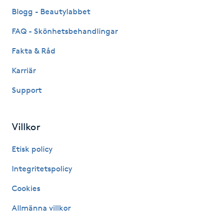
Fransk manikyr
Blogg - Beautylabbet
FAQ - Skönhetsbehandlingar
Fransrengöring
Fakta & Råd
Frekvensterapi
Karriär
Support
Friskvård
Friskvårdsmassage
Villkor
Frisör
Etisk policy
Integritetspolicy
Funktionsanalys
Cookies
Färgning
Allmänna villkor