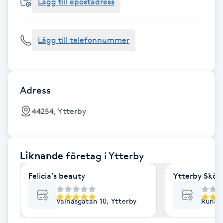
Cryoterapi
Lägg till epostadress
D
Lägg till telefonnummer
Damklippning
Dermapen
Adress
Diamantslipning
44254, Ytterby
E
Enzympeeling
Liknande
företag
i Ytterby
Extensions
Felicia’s beauty
Ytterby Skön
Extensions borttagning
Valnäsgatan 10, Ytterby
Runän
Eyeliner-tatuering