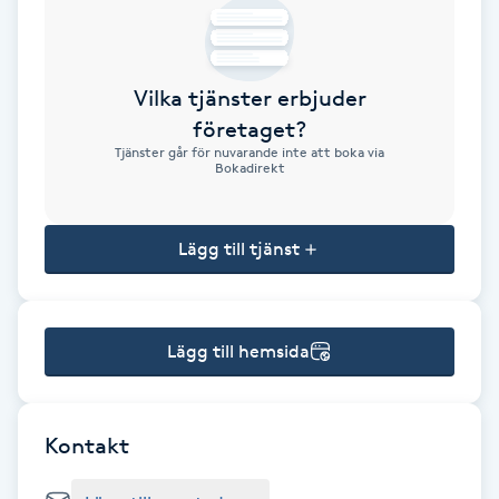
Brynformning
Vilka tjänster erbjuder
Brynfärgning
företaget?
Tjänster går för nuvarande inte att boka via
Brynplockning
Bokadirekt
Bröllopsuppsättning
Lägg till tjänst
C
Celluliter
Lägg till hemsida
Coachning
Color correction
Kontakt