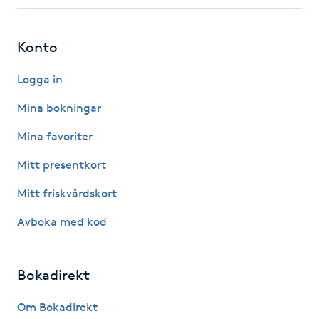
Fotsvamp
Konto
Fotvård
Logga in
Fransar
Mina bokningar
Fransborttagning
Mina favoriter
Mitt presentkort
Fransfärgning
Mitt friskvårdskort
Fransförlängning
Avboka med kod
Fransförlängning Megavolym
Bokadirekt
Fransförlängning Volym
Om Bokadirekt