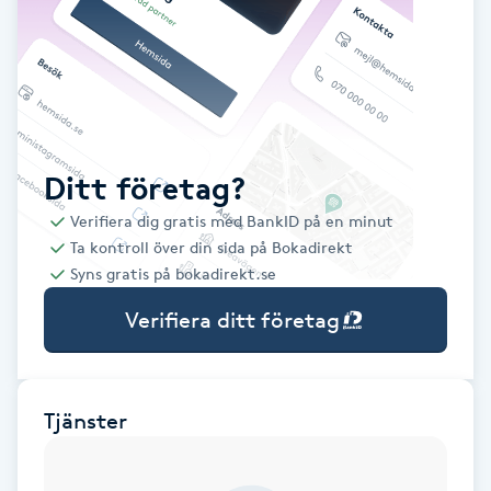
Babylights
Balayage
Bambumassage
Ditt företag?
Verifiera dig gratis med BankID på en minut
Barber
Ta kontroll över din sida på Bokadirekt
Syns gratis på bokadirekt.se
Barnklippning
Verifiera ditt företag
BIAB
Blowout
Tjänster
Bottenfärg