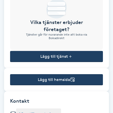
Brynformning
Vilka tjänster erbjuder
Brynfärgning
företaget?
Tjänster går för nuvarande inte att boka via
Brynplockning
Bokadirekt
Bröllopsuppsättning
Lägg till tjänst
C
Celluliter
Lägg till hemsida
Coachning
Color correction
Kontakt