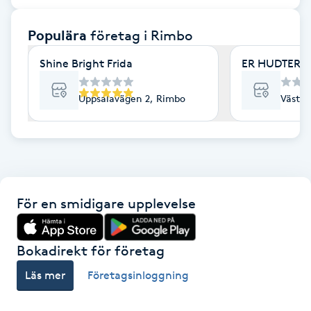
F
Populära
företag
i Rimbo
Face framing
Shine Bright Frida
ER HUDTERA
Faceliftmassage
Uppsalavägen 2, Rimbo
Västra
Fet hårbotten
Fettreducering
För en smidigare upplevelse
Fibromassage
Fillers
Bokadirekt för företag
Läs mer
Företagsinloggning
Fotmassage