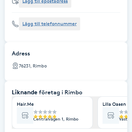
Cryoterapi
Lägg till epostadress
D
Lägg till telefonnummer
Damklippning
Dermapen
Adress
Diamantslipning
76231, Rimbo
E
Enzympeeling
Liknande
företag
i Rimbo
Extensions
Hair.Me
Lilla Oasen
Extensions borttagning
Centralvägen 1, Rimbo
Västra
Eyeliner-tatuering