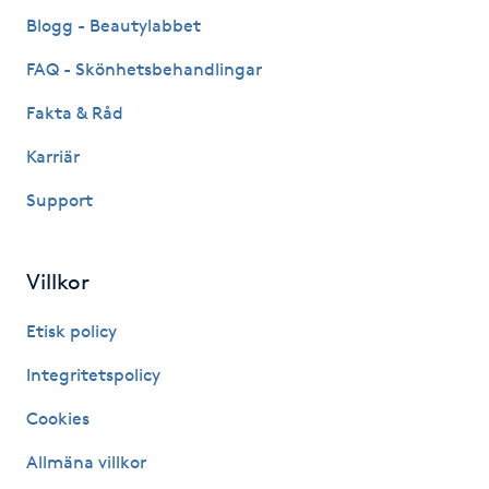
Fransk manikyr
Blogg - Beautylabbet
FAQ - Skönhetsbehandlingar
Fransrengöring
Fakta & Råd
Frekvensterapi
Karriär
Support
Friskvård
Friskvårdsmassage
Villkor
Frisör
Etisk policy
Integritetspolicy
Funktionsanalys
Cookies
Färgning
Allmäna villkor