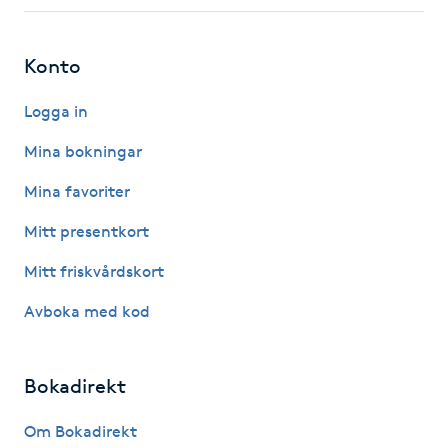
Fotsvamp
Konto
Fotvård
Logga in
Fransar
Mina bokningar
Fransborttagning
Mina favoriter
Mitt presentkort
Fransfärgning
Mitt friskvårdskort
Fransförlängning
Avboka med kod
Fransförlängning Megavolym
Bokadirekt
Fransförlängning Volym
Om Bokadirekt