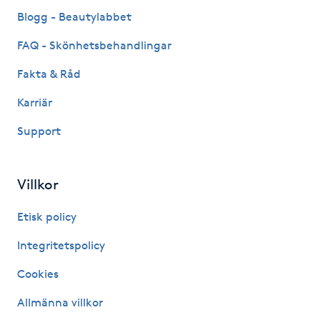
Fransk manikyr
Blogg - Beautylabbet
FAQ - Skönhetsbehandlingar
Fransrengöring
Fakta & Råd
Frekvensterapi
Karriär
Support
Friskvård
Friskvårdsmassage
Villkor
Frisör
Etisk policy
Integritetspolicy
Funktionsanalys
Cookies
Färgning
Allmänna villkor