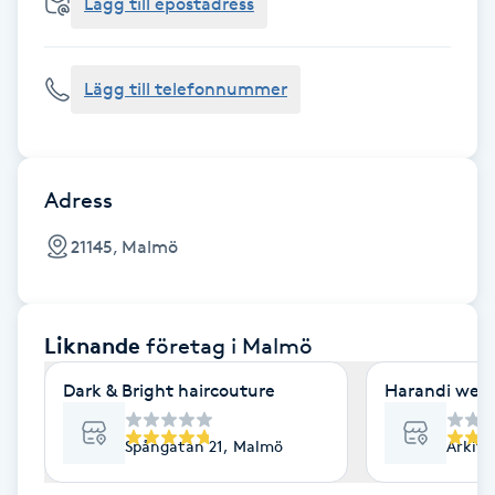
Cryoterapi
Lägg till epostadress
D
Lägg till telefonnummer
Damklippning
Dermapen
Adress
Diamantslipning
21145, Malmö
E
Enzympeeling
Liknande
företag
i Malmö
Extensions
Dark & Bright haircouture
Harandi well
Extensions borttagning
Spångatan 21, Malmö
Arkit
Eyeliner-tatuering