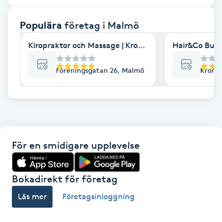
F
Populära
företag
i Malmö
Face framing
Kiropraktor och Massage | Kroppia
Hair&Co Burl
Faceliftmassage
Föreningsgatan 26, Malmö
Kronet
Fet hårbotten
Fettreducering
För en smidigare upplevelse
Fibromassage
Fillers
Bokadirekt för företag
Läs mer
Företagsinloggning
Fotmassage