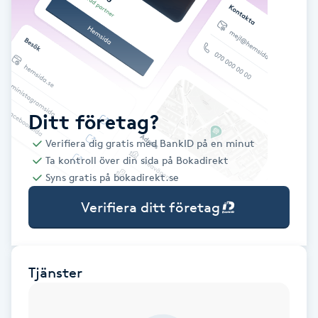
Babylights
Balayage
Bambumassage
Ditt företag?
Verifiera dig gratis med BankID på en minut
Barber
Ta kontroll över din sida på Bokadirekt
Syns gratis på bokadirekt.se
Barnklippning
Verifiera ditt företag
BIAB
Blowout
Tjänster
Bottenfärg