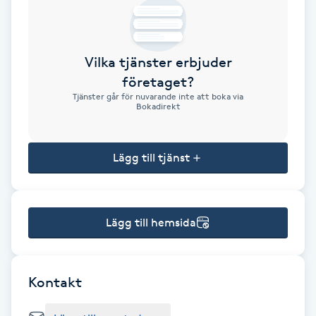
Brynformning
Vilka tjänster erbjuder
Brynfärgning
företaget?
Tjänster går för nuvarande inte att boka via
Brynplockning
Bokadirekt
Bröllopsuppsättning
Lägg till tjänst
C
Celluliter
Lägg till hemsida
Coachning
Color correction
Kontakt