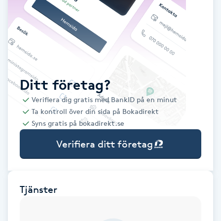
Babylights
Balayage
Bambumassage
Ditt företag?
Verifiera dig gratis med BankID på en minut
Barber
Ta kontroll över din sida på Bokadirekt
Syns gratis på bokadirekt.se
Barnklippning
Verifiera ditt företag
BIAB
Blowout
Tjänster
Bottenfärg