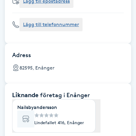
Cryoterapi
Lägg till epostadress
D
Lägg till telefonnummer
Damklippning
Dermapen
Adress
Diamantslipning
82595, Enånger
E
Enzympeeling
Liknande
företag
i Enånger
Extensions
Nailsbyandersson
Extensions borttagning
Lindefallet 416, Enånger
Eyeliner-tatuering