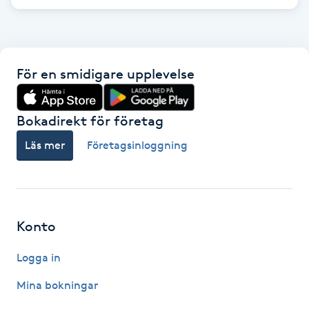
F
Face framing
För en smidigare upplevelse
Faceliftmassage
Bokadirekt för företag
Fet hårbotten
Läs mer
Företagsinloggning
Fettreducering
Fibromassage
Konto
Fillers
Logga in
Fotmassage
Mina bokningar