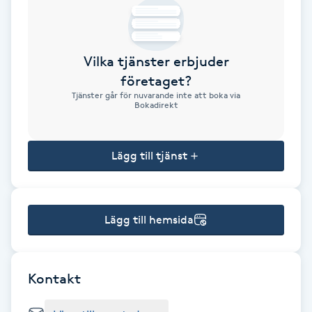
Brynformning
Vilka tjänster erbjuder
Brynfärgning
företaget?
Tjänster går för nuvarande inte att boka via
Brynplockning
Bokadirekt
Bröllopsuppsättning
Lägg till tjänst
C
Celluliter
Lägg till hemsida
Coachning
Color correction
Kontakt