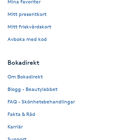
Mina favoriter
Fotsvamp
Mitt presentkort
Fotvård
Mitt friskvårdskort
Avboka med kod
Fransar
Fransborttagning
Bokadirekt
Fransfärgning
Om Bokadirekt
Blogg - Beautylabbet
Fransförlängning
FAQ - Skönhetsbehandlingar
Fransförlängning Megavolym
Fakta & Råd
Karriär
Fransförlängning Volym
Support