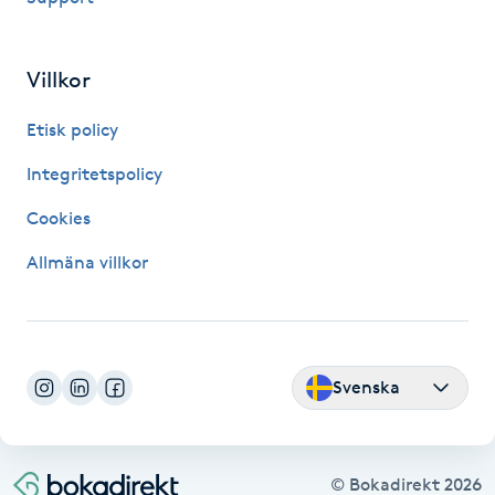
Fransk manikyr
Villkor
Fransrengöring
Etisk policy
Frekvensterapi
Integritetspolicy
Friskvård
Cookies
Allmäna villkor
Friskvårdsmassage
Frisör
Svenska
Funktionsanalys
Färgning
© Bokadirekt
2026