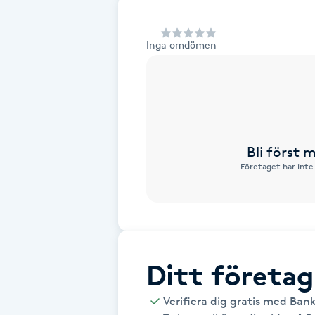
Alternativmedicin
Inga omdömen
Andningsmassage
Ansiktslyft utan kirurgi
Aromamassage
Bli först
Företaget har inte
Ashtanga Yoga
Ayurveda
Ayurvedisk Massage
Ditt företag
Ansiktsbehandling djuprengörande
Verifiera dig gratis med Ban
B