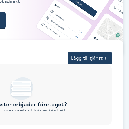
Bokadirekt
Lägg till tjänst
nster erbjuder företaget?
ör nuvarande inte att boka via Bokadirekt