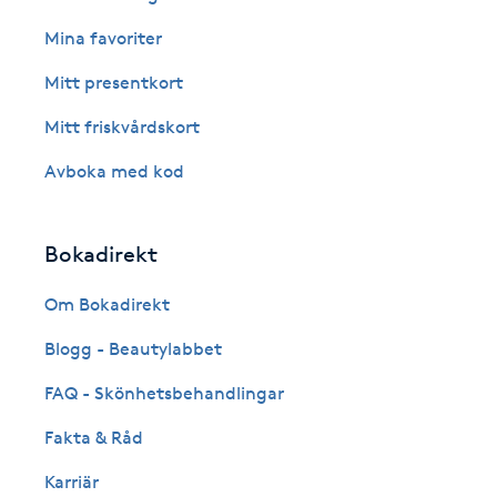
Eyeliner-tatuering
Mina favoriter
F
Mitt presentkort
Face framing
Mitt friskvårdskort
Faceliftmassage
Avboka med kod
Fet hårbotten
Bokadirekt
Fettreducering
Om Bokadirekt
Fibromassage
Blogg - Beautylabbet
FAQ - Skönhetsbehandlingar
Fillers
Fakta & Råd
Fotmassage
Karriär