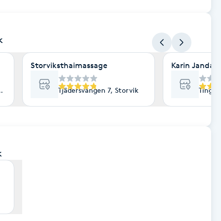
k
Storviksthaimassage
Karin Janda/
ik
Tjädersvängen 7, Storvik
Tingsg
k