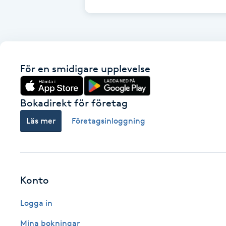
Cryoterapi
D
Damklippning
För en smidigare upplevelse
Dermapen
Bokadirekt för företag
Diamantslipning
E
Läs mer
Företagsinloggning
Enzympeeling
Extensions
Konto
Extensions borttagning
Logga in
Mina bokningar