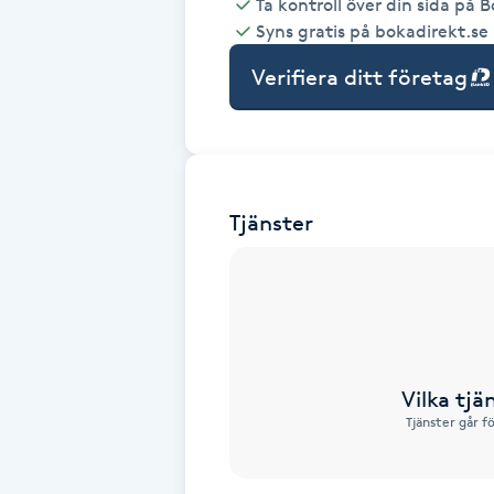
Ta kontroll över din sida på 
Syns gratis på bokadirekt.se
Babylights
Verifiera ditt företag
Balayage
Bambumassage
Tjänster
Barber
Barnklippning
BIAB
Vilka tjä
Blowout
Tjänster går f
Bottenfärg