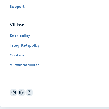
Support
Fotsvamp
Fotvård
Villkor
Fransar
Etisk policy
Integritetspolicy
Fransborttagning
Cookies
Fransfärgning
Allmänna villkor
Fransförlängning
Fransförlängning Megavolym
Fransförlängning Volym