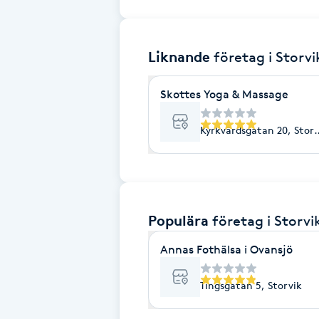
Brynformning
Liknande
företag
i Storvi
Brynfärgning
Skottes Yoga & Massage
Brynplockning
Kyrkvärdsgatan 20, Storv
Bröllopsuppsättning
C
Celluliter
Populära
företag
i Storvi
Coachning
Annas Fothälsa i Ovansjö
Tingsgatan 5, Storvik
Color correction