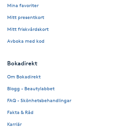
Mina favoriter
Fotsvamp
Mitt presentkort
Fotvård
Mitt friskvårdskort
Fransar
Avboka med kod
Fransborttagning
Bokadirekt
Fransfärgning
Om Bokadirekt
Blogg - Beautylabbet
Fransförlängning
FAQ - Skönhetsbehandlingar
Fransförlängning Megavolym
Fakta & Råd
Fransförlängning Volym
Karriär