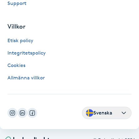
Support
Fransk manikyr
Fransrengöring
Villkor
Etisk policy
Frekvensterapi
Integritetspolicy
Friskvård
Cookies
Friskvårdsmassage
Allmänna villkor
Frisör
Funktionsanalys
Svenska
Färgning