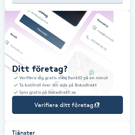
Babylights
Balayage
Bambumassage
Barber
Ditt företag?
Verifiera dig gratis med BankID på en minut
Barnklippning
Ta kontroll över din sida på Bokadirekt
Syns gratis på bokadirekt.se
BIAB
Verifiera ditt företag
Blowout
Bottenfärg
Tjänster