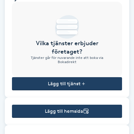
Brynformning
Brynfärgning
Vilka tjänster erbjuder
Brynplockning
företaget?
Tjänster går för nuvarande inte att boka via
Bröllopsuppsättning
Bokadirekt
C
Lägg till tjänst
Celluliter
Coachning
Lägg till hemsida
Color correction