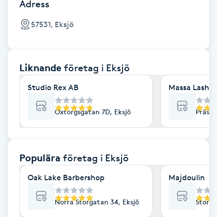
Cryoterapi
Adress
D
57531, Eksjö
Damklippning
Liknande
företag
i Eksjö
Dermapen
Studio Rex AB
Massa Lash &
Diamantslipning
E
Oxtorgsgatan 7D, Eksjö
Prästä
Enzympeeling
Populära
företag
i Eksjö
Extensions
Oak Lake Barbershop
Majdoulin
Extensions borttagning
Norra Storgatan 34, Eksjö
Stora 
Eyeliner-tatuering