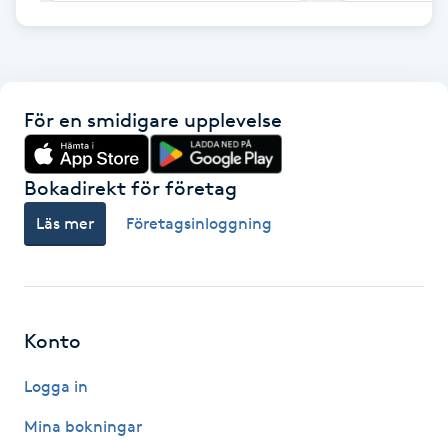
F
Face framing
För en smidigare upplevelse
Faceliftmassage
Bokadirekt för företag
Fet hårbotten
Läs mer
Företagsinloggning
Fettreducering
Fibromassage
Konto
Fillers
Logga in
Fotmassage
Mina bokningar