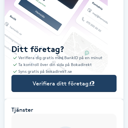
Babylights
Balayage
Bambumassage
Ditt företag?
Verifiera dig gratis med BankID på en minut
Barber
Ta kontroll över din sida på Bokadirekt
Syns gratis på bokadirekt.se
Barnklippning
Verifiera ditt företag
BIAB
Blowout
Tjänster
Bottenfärg