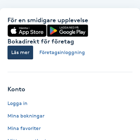
F
För en smidigare upplevelse
Face framing
Bokadirekt för företag
Faceliftmassage
Läs mer
Företagsinloggning
Fet hårbotten
Fettreducering
Konto
Fibromassage
Logga in
Fillers
Mina bokningar
Mina favoriter
Fotmassage