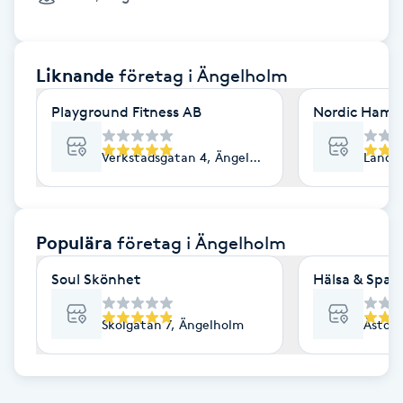
Cryoterapi
D
Liknande
företag
i Ängelholm
Damklippning
Playground Fitness AB
Nordic Ham
Dermapen
Verkstadsgatan 4, Ängelholm
Lands
Diamantslipning
E
Populära
företag
i Ängelholm
Enzympeeling
Soul Skönhet
Hälsa & Spa E
Extensions
Skolgatan 7, Ängelholm
Åstorp
Extensions borttagning
Eyeliner-tatuering