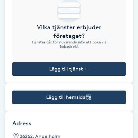
Brynformning
Vilka tjänster erbjuder
Brynfärgning
företaget?
Tjänster går för nuvarande inte att boka via
Brynplockning
Bokadirekt
Bröllopsuppsättning
Lägg till tjänst
C
Celluliter
Lägg till hemsida
Coachning
Color correction
Adress
26262, Ängelholm