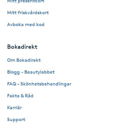
Mitt presentkort
Fotsvamp
Mitt friskvårdskort
Fotvård
Avboka med kod
Fransar
Bokadirekt
Fransborttagning
Om Bokadirekt
Blogg - Beautylabbet
Fransfärgning
FAQ - Skönhetsbehandlingar
Fransförlängning
Fakta & Råd
Fransförlängning Megavolym
Karriär
Support
Fransförlängning Volym