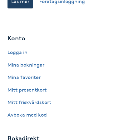
Läs mer
Företagsinloggning
Fotsvamp
Fotvård
Konto
Fransar
Logga in
Fransborttagning
Mina bokningar
Fransfärgning
Mina favoriter
Mitt presentkort
Fransförlängning
Mitt friskvårdskort
Fransförlängning Megavolym
Avboka med kod
Fransförlängning Volym
Bokadirekt