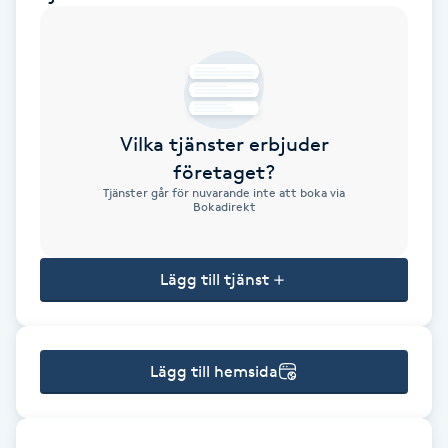
Brynformning
Brynfärgning
Vilka tjänster erbjuder
Brynplockning
företaget?
Tjänster går för nuvarande inte att boka via
Bröllopsuppsättning
Bokadirekt
C
Lägg till tjänst
Celluliter
Coachning
Lägg till hemsida
Color correction