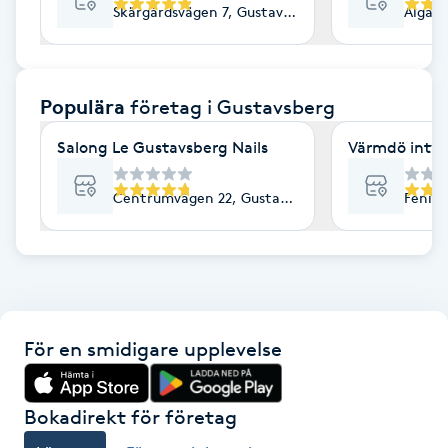
Skärgårdsvägen 7, Gustavsberg
Algata
F
Face framing
Populära
företag
i Gustavsberg
Faceliftmassage
Salong Le Gustavsberg Nails
Värmdö inty
Fet hårbotten
Centrumvägen 22, Gustavsberg
Fenix 
Fettreducering
Fibromassage
För en smidigare upplevelse
Fillers
Fotmassage
Bokadirekt för företag