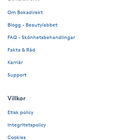
Fransk manikyr
Om Bokadirekt
Fransrengöring
Blogg - Beautylabbet
FAQ - Skönhetsbehandlingar
Frekvensterapi
Fakta & Råd
Friskvård
Karriär
Support
Friskvårdsmassage
Frisör
Villkor
Funktionsanalys
Etisk policy
Integritetspolicy
Färgning
Cookies