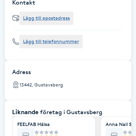
Cryoterapi
Kontakt
D
Lägg till epostadress
Damklippning
Lägg till telefonnummer
Dermapen
Diamantslipning
E
Adress
Enzympeeling
13442, Gustavsberg
Extensions
Liknande
företag
i Gustavsberg
Extensions borttagning
FEELFAB Hälsa
Anna Nail St
Eyeliner-tatuering