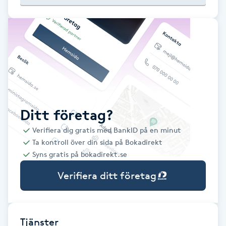
Babylights
Balayage
Bambumassage
Barber
Ditt företag?
Verifiera dig gratis med BankID på en minut
Barnklippning
Ta kontroll över din sida på Bokadirekt
Syns gratis på bokadirekt.se
BIAB
Verifiera ditt företag
Blowout
Bottenfärg
Tjänster