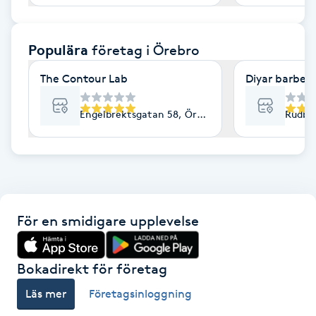
F
Populära
företag
i Örebro
Face framing
The Contour Lab
Diyar barber
Faceliftmassage
Engelbrektsgatan 58, Örebro
Rudbe
Fet hårbotten
Fettreducering
Fibromassage
För en smidigare upplevelse
Fillers
Bokadirekt för företag
Fotmassage
Läs mer
Företagsinloggning