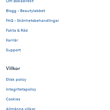
Om Bokadirekt
Fransk manikyr
Blogg - Beautylabbet
Fransrengöring
FAQ - Skönhetsbehandlingar
Fakta & Råd
Frekvensterapi
Karriär
Friskvård
Support
Friskvårdsmassage
Villkor
Frisör
Etisk policy
Funktionsanalys
Integritetspolicy
Cookies
Färgning
Allmänna villkor