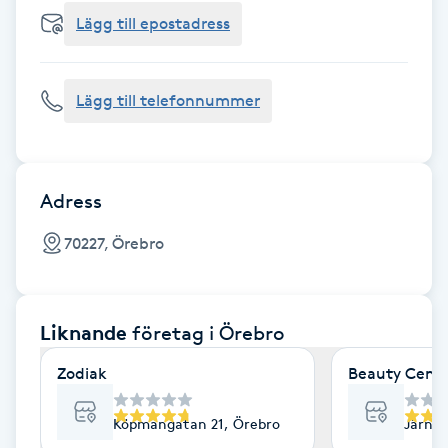
Cryoterapi
Lägg till epostadress
D
Damklippning
Lägg till telefonnummer
Dermapen
Diamantslipning
Adress
E
70227, Örebro
Enzympeeling
Liknande
företag
i Örebro
Extensions
Zodiak
Beauty Cente
Extensions borttagning
Köpmangatan 21, Örebro
Järnvä
Eyeliner-tatuering