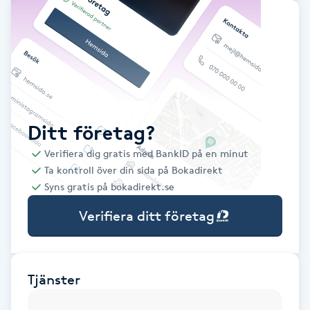
Babylights
Balayage
Bambumassage
Ditt företag?
Barber
Verifiera dig gratis med BankID på en minut
Ta kontroll över din sida på Bokadirekt
Barnklippning
Syns gratis på bokadirekt.se
Verifiera ditt företag
BIAB
Blowout
Tjänster
Bottenfärg