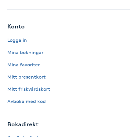
Fotsvamp
Fotvård
Konto
Fransar
Logga in
Mina bokningar
Fransborttagning
Mina favoriter
Fransfärgning
Mitt presentkort
Mitt friskvårdskort
Fransförlängning
Avboka med kod
Fransförlängning Megavolym
Bokadirekt
Fransförlängning Volym