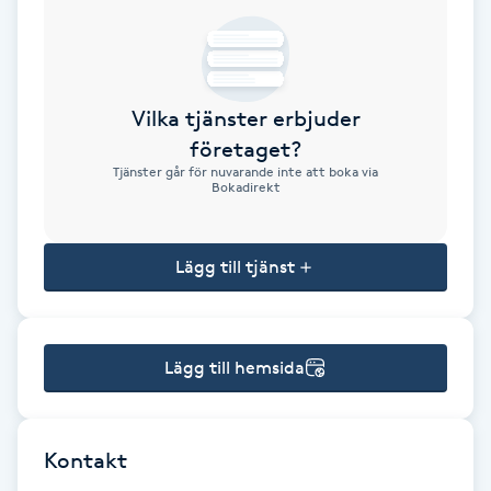
Brynformning
Brynfärgning
Vilka tjänster erbjuder
företaget?
Brynplockning
Tjänster går för nuvarande inte att boka via
Bokadirekt
Bröllopsuppsättning
C
Lägg till tjänst
Celluliter
Lägg till hemsida
Coachning
Color correction
Kontakt