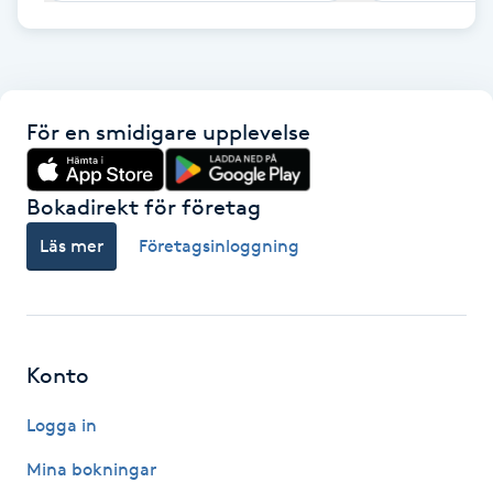
F
Face framing
För en smidigare upplevelse
Faceliftmassage
Bokadirekt för företag
Fet hårbotten
Läs mer
Företagsinloggning
Fettreducering
Fibromassage
Konto
Fillers
Logga in
Fotmassage
Mina bokningar