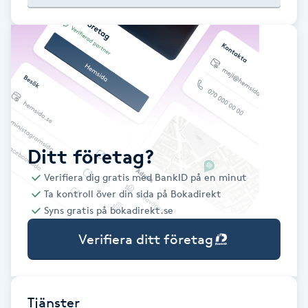
Babylights
Balayage
Bambumassage
Barber
Ditt företag?
Verifiera dig gratis med BankID på en minut
Barnklippning
Ta kontroll över din sida på Bokadirekt
Syns gratis på bokadirekt.se
BIAB
Verifiera ditt företag
Blowout
Bottenfärg
Tjänster