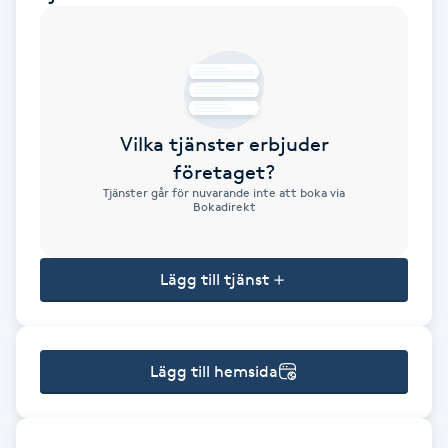
Brynformning
Brynfärgning
Vilka tjänster erbjuder
Brynplockning
företaget?
Tjänster går för nuvarande inte att boka via
Bröllopsuppsättning
Bokadirekt
C
Lägg till tjänst
Celluliter
Coachning
Lägg till hemsida
Color correction