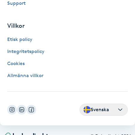
Support
Fransk manikyr
Fransrengöring
Villkor
Etisk policy
Frekvensterapi
Integritetspolicy
Friskvård
Cookies
Friskvårdsmassage
Allmänna villkor
Frisör
Funktionsanalys
Svenska
Färgning