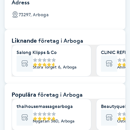
Cryoterapi
Adress
D
73297, Arboga
Damklippning
Liknande
företag
i Arboga
Dermapen
Salong Klipps & Co
CLINIC REFI
Diamantslipning
E
Stora Torget 6, Arboga
Ahllöf
Enzympeeling
Populära
företag
i Arboga
Extensions
thaihousemassagearboga
Beautyquelle
Extensions borttagning
Nygatan 38D, Arboga
Österl
Eyeliner-tatuering