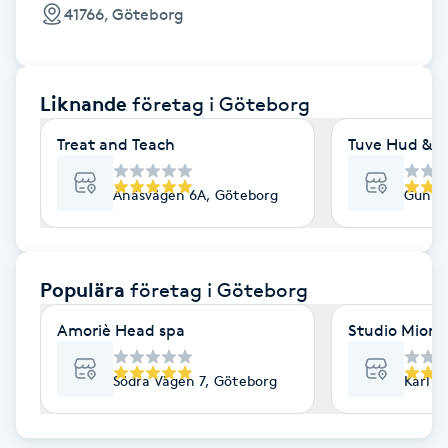
Cryoterapi
41766, Göteborg
D
Damklippning
Liknande
företag
i Göteborg
Dermapen
Treat and Teach
Tuve Hud & H
Diamantslipning
Ånäsvägen 6A, Göteborg
Gunne
E
Enzympeeling
Populära
företag
i Göteborg
Amoriè Head spa
Studio Mione 
Extensions
Södra Vägen 7, Göteborg
Karl G
Extensions borttagning
Eyeliner-tatuering