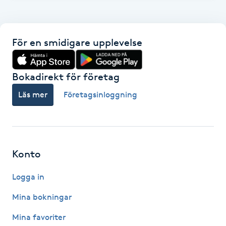
F
Face framing
För en smidigare upplevelse
Faceliftmassage
Bokadirekt för företag
Fet hårbotten
Läs mer
Företagsinloggning
Fettreducering
Fibromassage
Konto
Logga in
Fillers
Mina bokningar
Fotmassage
Mina favoriter