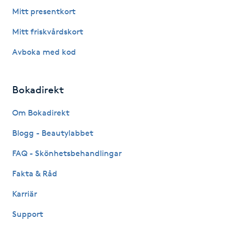
Fotsvamp
Mitt presentkort
Mitt friskvårdskort
Fotvård
Avboka med kod
Fransar
Bokadirekt
Fransborttagning
Om Bokadirekt
Fransfärgning
Blogg - Beautylabbet
Fransförlängning
FAQ - Skönhetsbehandlingar
Fakta & Råd
Fransförlängning Megavolym
Karriär
Fransförlängning Volym
Support