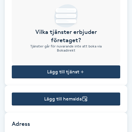
Brynformning
Brynfärgning
Vilka tjänster erbjuder
företaget?
Brynplockning
Tjänster går för nuvarande inte att boka via
Bokadirekt
Bröllopsuppsättning
C
Lägg till tjänst
Celluliter
Lägg till hemsida
Coachning
Color correction
Adress