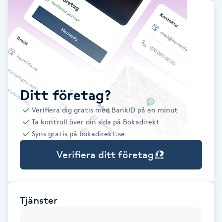
Babylights
Balayage
Bambumassage
Ditt företag?
Barber
Verifiera dig gratis med BankID på en minut
Ta kontroll över din sida på Bokadirekt
Barnklippning
Syns gratis på bokadirekt.se
Verifiera ditt företag
BIAB
Blowout
Tjänster
Bottenfärg