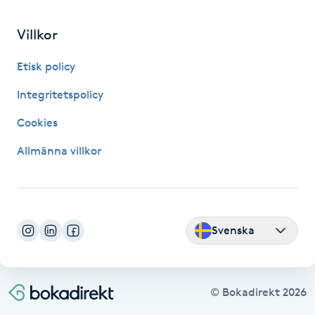
Fransk manikyr
Villkor
Fransrengöring
Etisk policy
Frekvensterapi
Integritetspolicy
Cookies
Friskvård
Allmänna villkor
Friskvårdsmassage
Frisör
Svenska
Funktionsanalys
Färgning
© Bokadirekt
2026