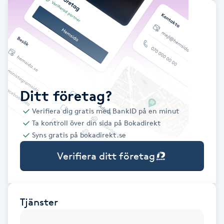
Babylights
Balayage
Bambumassage
Ditt företag?
Barber
Verifiera dig gratis med BankID på en minut
Ta kontroll över din sida på Bokadirekt
Barnklippning
Syns gratis på bokadirekt.se
Verifiera ditt företag
BIAB
Blowout
Tjänster
Bottenfärg