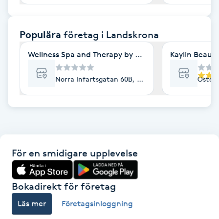
F
Populära
företag
i Landskrona
Face framing
Wellness Spa and Therapy by Meaw AB
Kaylin Beauty
Faceliftmassage
Norra Infartsgatan 60B, Landskrona
Österg
Fet hårbotten
Fettreducering
Fibromassage
För en smidigare upplevelse
Fillers
Bokadirekt för företag
Fotmassage
Läs mer
Företagsinloggning