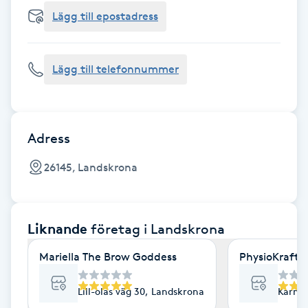
Cryoterapi
Lägg till epostadress
D
Damklippning
Lägg till telefonnummer
Dermapen
Diamantslipning
Adress
E
26145, Landskrona
Enzympeeling
Liknande
företag
i Landskrona
Extensions
Mariella The Brow Goddess
PhysioKraft 
Extensions borttagning
Lill-olas väg 30, Landskrona
Karmel
Eyeliner-tatuering