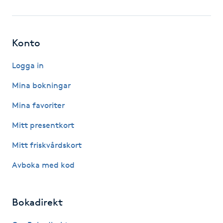
Fotsvamp
Fotvård
Konto
Fransar
Logga in
Mina bokningar
Fransborttagning
Mina favoriter
Fransfärgning
Mitt presentkort
Mitt friskvårdskort
Fransförlängning
Avboka med kod
Fransförlängning Megavolym
Bokadirekt
Fransförlängning Volym