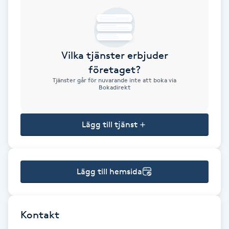
Brynformning
Brynfärgning
Vilka tjänster erbjuder
företaget?
Brynplockning
Tjänster går för nuvarande inte att boka via
Bokadirekt
Bröllopsuppsättning
C
Lägg till tjänst
Celluliter
Lägg till hemsida
Coachning
Color correction
Kontakt