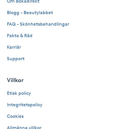
Om Bokadirekt
Fransk manikyr
Blogg - Beautylabbet
Fransrengöring
FAQ - Skönhetsbehandlingar
Fakta & Råd
Frekvensterapi
Karriär
Friskvård
Support
Friskvårdsmassage
Villkor
Frisör
Etisk policy
Funktionsanalys
Integritetspolicy
Cookies
Färgning
Allmänna villkor