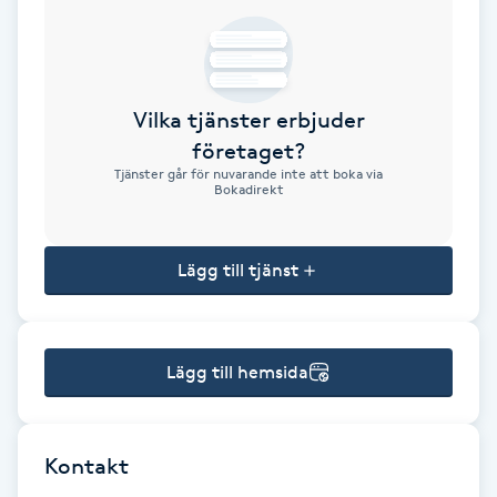
Brynformning
Brynfärgning
Vilka tjänster erbjuder
företaget?
Brynplockning
Tjänster går för nuvarande inte att boka via
Bokadirekt
Bröllopsuppsättning
C
Lägg till tjänst
Celluliter
Lägg till hemsida
Coachning
Color correction
Kontakt