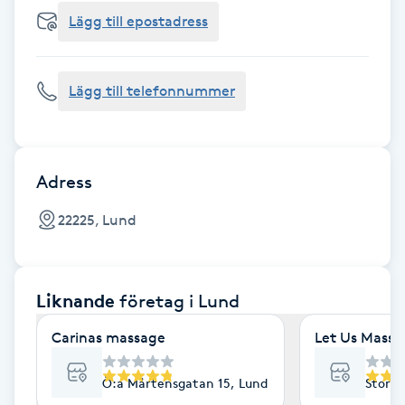
Cryoterapi
Lägg till epostadress
D
Damklippning
Lägg till telefonnummer
Dermapen
Diamantslipning
Adress
E
22225, Lund
Enzympeeling
Liknande
företag
i Lund
Extensions
Carinas massage
Let Us Massa
Extensions borttagning
Ö:a Mårtensgatan 15, Lund
Stora 
Eyeliner-tatuering