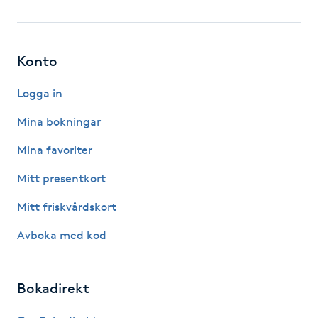
Fotsvamp
Fotvård
Konto
Fransar
Logga in
Mina bokningar
Fransborttagning
Mina favoriter
Fransfärgning
Mitt presentkort
Mitt friskvårdskort
Fransförlängning
Avboka med kod
Fransförlängning Megavolym
Bokadirekt
Fransförlängning Volym