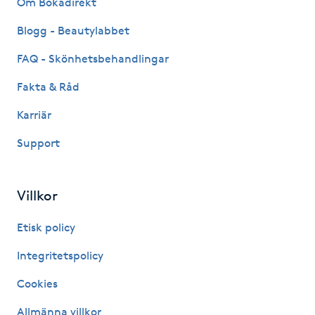
Om Bokadirekt
Fransk manikyr
Blogg - Beautylabbet
Fransrengöring
FAQ - Skönhetsbehandlingar
Fakta & Råd
Frekvensterapi
Karriär
Friskvård
Support
Friskvårdsmassage
Villkor
Frisör
Etisk policy
Funktionsanalys
Integritetspolicy
Cookies
Färgning
Allmänna villkor