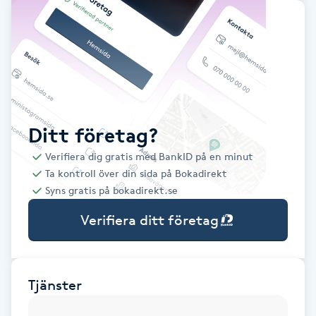
Babylights
Balayage
Bambumassage
Ditt företag?
Barber
Verifiera dig gratis med BankID på en minut
Ta kontroll över din sida på Bokadirekt
Barnklippning
Syns gratis på bokadirekt.se
Verifiera ditt företag
BIAB
Blowout
Tjänster
Bottenfärg