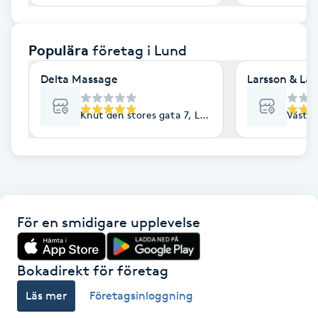
F
Populära
företag
i Lund
Face framing
Delta Massage
Larsson & La
Faceliftmassage
Knut den stores gata 7, Lund
Västra
Fet hårbotten
Fettreducering
Fibromassage
För en smidigare upplevelse
Fillers
Bokadirekt för företag
Fotmassage
Läs mer
Företagsinloggning