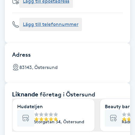
Cryoterapi
Lägg till epostadress
D
Lägg till telefonnummer
Damklippning
Dermapen
Adress
Diamantslipning
83143, Östersund
E
Enzympeeling
Liknande
företag
i Östersund
Extensions
Hudateljen
Beauty bar
Extensions borttagning
Storgatan 34, Östersund
Rådhu
Eyeliner-tatuering