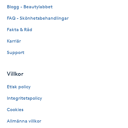
Fransk manikyr
Blogg - Beautylabbet
FAQ - Skönhetsbehandlingar
Fransrengöring
Fakta & Råd
Frekvensterapi
Karriär
Support
Friskvård
Friskvårdsmassage
Villkor
Frisör
Etisk policy
Integritetspolicy
Funktionsanalys
Cookies
Färgning
Allmänna villkor