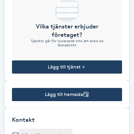
Brynformning
Vilka tjänster erbjuder
Brynfärgning
företaget?
Tjänster går för nuvarande inte att boka via
Brynplockning
Bokadirekt
Bröllopsuppsättning
Lägg till tjänst
C
Celluliter
Lägg till hemsida
Coachning
Color correction
Kontakt