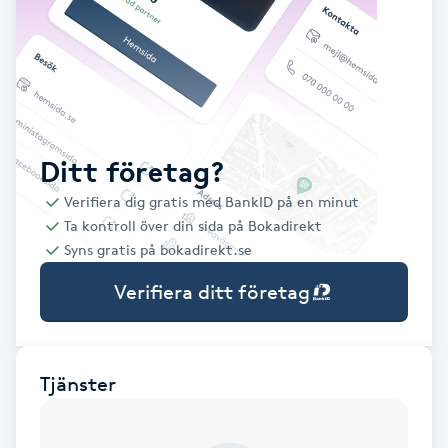
Babylights
Balayage
Bambumassage
Ditt företag?
Verifiera dig gratis med BankID på en minut
Barber
Ta kontroll över din sida på Bokadirekt
Syns gratis på bokadirekt.se
Barnklippning
Verifiera ditt företag
BIAB
Blowout
Tjänster
Bottenfärg