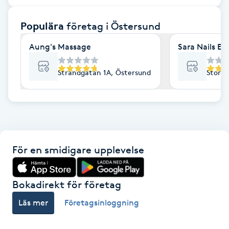
F
Populära
företag
i Östersund
Face framing
Aung's Massage
Sara Nails Ep
Faceliftmassage
Strandgatan 1A, Östersund
Storga
Fet hårbotten
Fettreducering
För en smidigare upplevelse
Fibromassage
Fillers
Bokadirekt för företag
Läs mer
Företagsinloggning
Fotmassage