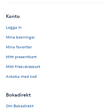
Fotsvamp
Konto
Fotvård
Logga in
Fransar
Mina bokningar
Fransborttagning
Mina favoriter
Mitt presentkort
Fransfärgning
Mitt friskvårdskort
Fransförlängning
Avboka med kod
Fransförlängning Megavolym
Bokadirekt
Fransförlängning Volym
Om Bokadirekt