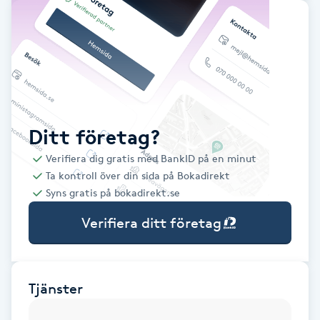
Babylights
Balayage
Bambumassage
Ditt företag?
Barber
Verifiera dig gratis med BankID på en minut
Ta kontroll över din sida på Bokadirekt
Barnklippning
Syns gratis på bokadirekt.se
Verifiera ditt företag
BIAB
Blowout
Tjänster
Bottenfärg