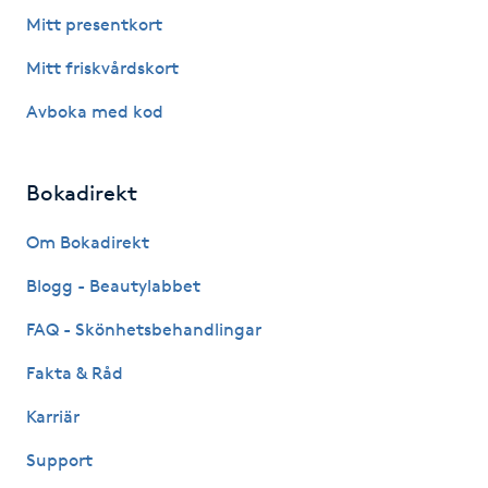
Fotsvamp
Mitt presentkort
Mitt friskvårdskort
Fotvård
Avboka med kod
Fransar
Bokadirekt
Fransborttagning
Om Bokadirekt
Fransfärgning
Blogg - Beautylabbet
Fransförlängning
FAQ - Skönhetsbehandlingar
Fakta & Råd
Fransförlängning Megavolym
Karriär
Fransförlängning Volym
Support