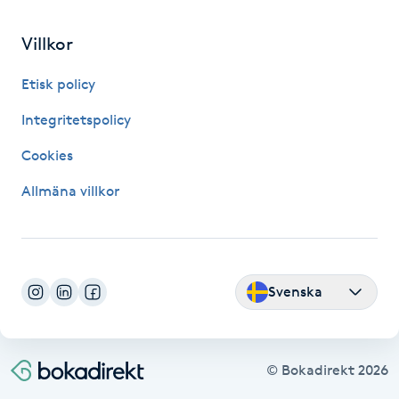
Fransk manikyr
Villkor
Fransrengöring
Etisk policy
Frekvensterapi
Integritetspolicy
Cookies
Friskvård
Allmäna villkor
Friskvårdsmassage
Frisör
Svenska
Funktionsanalys
Färgning
© Bokadirekt
2026