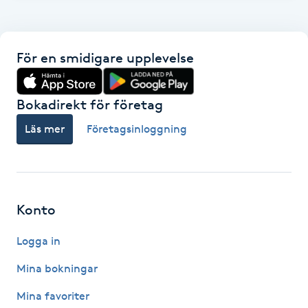
F
Face framing
För en smidigare upplevelse
Faceliftmassage
Bokadirekt för företag
Fet hårbotten
Läs mer
Företagsinloggning
Fettreducering
Fibromassage
Konto
Logga in
Fillers
Mina bokningar
Fotmassage
Mina favoriter