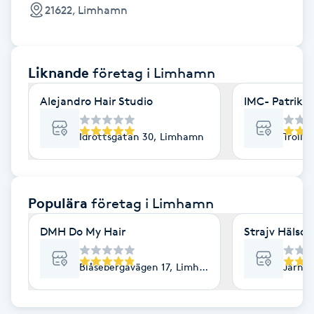
Cryoterapi
21622, Limhamn
D
Damklippning
Liknande
företag
i Limhamn
Dermapen
Alejandro Hair Studio
IMC- Patrik, 
Diamantslipning
Idrottsgatan 30, Limhamn
Trolle
E
Enzympeeling
Populära
företag
i Limhamn
DMH Do My Hair
Strajv Hälsos
Extensions
Blåsebergavägen 17, Limhamn
Järnv
Extensions borttagning
Eyeliner-tatuering