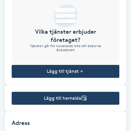
Brynformning
Brynfärgning
Vilka tjänster erbjuder
företaget?
Brynplockning
Tjänster går för nuvarande inte att boka via
Bokadirekt
Bröllopsuppsättning
C
Lägg till tjänst
Celluliter
Lägg till hemsida
Coachning
Color correction
Adress