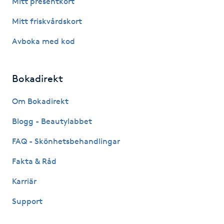
Mitt presentkort
Fotsvamp
Mitt friskvårdskort
Fotvård
Avboka med kod
Fransar
Bokadirekt
Fransborttagning
Om Bokadirekt
Blogg - Beautylabbet
Fransfärgning
FAQ - Skönhetsbehandlingar
Fransförlängning
Fakta & Råd
Fransförlängning Megavolym
Karriär
Support
Fransförlängning Volym