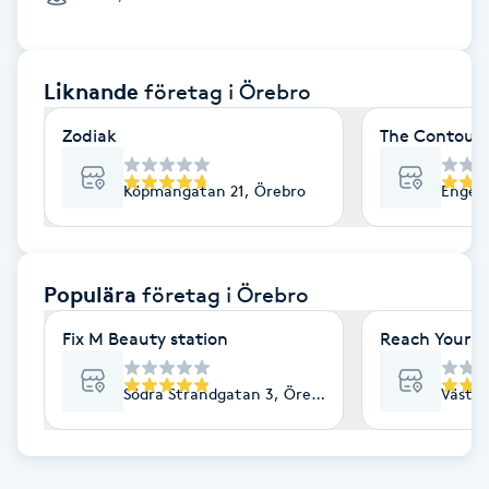
Cryoterapi
D
Liknande
företag
i Örebro
Damklippning
Zodiak
The Contour 
Dermapen
Köpmangatan 21, Örebro
Engelb
Diamantslipning
E
Populära
företag
i Örebro
Enzympeeling
Fix M Beauty station
Reach Your G
Extensions
Södra Strandgatan 3, Örebro
Västra
Extensions borttagning
Eyeliner-tatuering