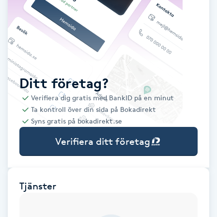
Babylights
Balayage
Bambumassage
Ditt företag?
Verifiera dig gratis med BankID på en minut
Barber
Ta kontroll över din sida på Bokadirekt
Syns gratis på bokadirekt.se
Barnklippning
Verifiera ditt företag
BIAB
Blowout
Tjänster
Bottenfärg