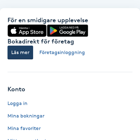
F
För en smidigare upplevelse
Face framing
Bokadirekt för företag
Faceliftmassage
Läs mer
Företagsinloggning
Fet hårbotten
Fettreducering
Konto
Fibromassage
Logga in
Fillers
Mina bokningar
Mina favoriter
Fotmassage