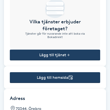
Brynformning
Vilka tjänster erbjuder
Brynfärgning
företaget?
Tjänster går för nuvarande inte att boka via
Brynplockning
Bokadirekt
Bröllopsuppsättning
Lägg till tjänst
C
Celluliter
Lägg till hemsida
Coachning
Color correction
Adress
70344, Örebro