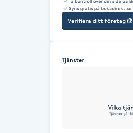
Ta kontroll över din sida på 
Syns gratis på bokadirekt.se
Babylights
Verifiera ditt företag
Balayage
Bambumassage
Tjänster
Barber
Barnklippning
BIAB
Vilka tjä
Blowout
Tjänster går f
Bottenfärg