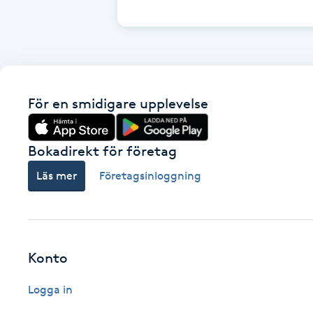
Cryoterapi
D
Damklippning
För en smidigare upplevelse
Dermapen
Diamantslipning
Bokadirekt för företag
E
Läs mer
Företagsinloggning
Enzympeeling
Extensions
Konto
Extensions borttagning
Logga in