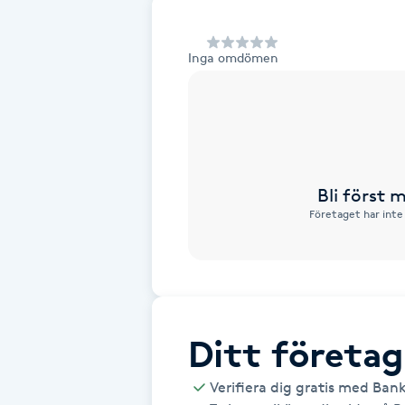
Alternativmedicin
Inga omdömen
Andningsmassage
Ansiktslyft utan kirurgi
Aromamassage
Bli först
Företaget har inte
Ashtanga Yoga
Ayurveda
Ayurvedisk Massage
Ditt företag
Ansiktsbehandling djuprengörande
Verifiera dig gratis med Ban
B