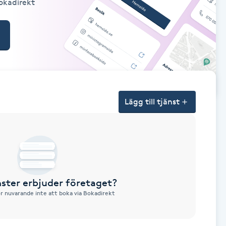
Bokadirekt
Lägg till tjänst
nster erbjuder företaget?
ör nuvarande inte att boka via Bokadirekt