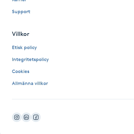
Fotsvamp
Support
Fotvård
Villkor
Fransar
Etisk policy
Fransborttagning
Integritetspolicy
Cookies
Fransfärgning
Allmänna villkor
Fransförlängning
Fransförlängning Megavolym
Fransförlängning Volym