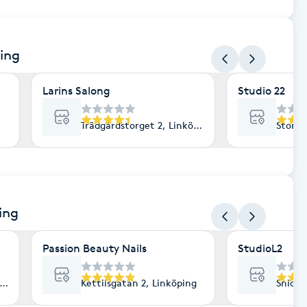
ping
Larins Salong
Studio 22
Trädgårdstorget 2, Linköping
Stora 
ing
Passion Beauty Nails
StudioL2
nköping
Kettilsgatan 2, Linköping
Snicka