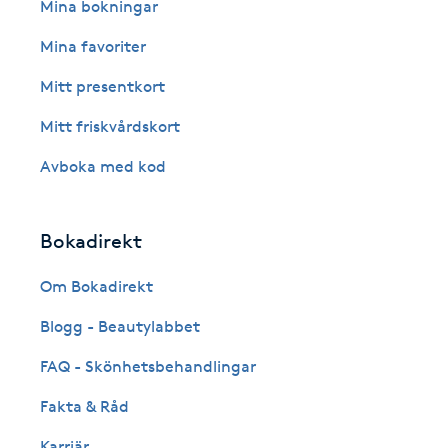
Eyeliner-tatuering
Mina bokningar
F
Mina favoriter
Face framing
Mitt presentkort
Mitt friskvårdskort
Faceliftmassage
Avboka med kod
Fet hårbotten
Bokadirekt
Fettreducering
Om Bokadirekt
Fibromassage
Blogg - Beautylabbet
Fillers
FAQ - Skönhetsbehandlingar
Fakta & Råd
Fotmassage
Karriär