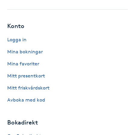
Fotsvamp
Fotvård
Konto
Fransar
Logga in
Mina bokningar
Fransborttagning
Mina favoriter
Fransfärgning
Mitt presentkort
Mitt friskvårdskort
Fransförlängning
Avboka med kod
Fransförlängning Megavolym
Bokadirekt
Fransförlängning Volym