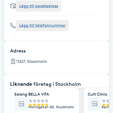
Cryoterapi
Lägg till epostadress
D
Damklippning
Lägg till telefonnummer
Dermapen
Diamantslipning
Adress
E
11227, Stockholm
Enzympeeling
Liknande
företag
i Stockholm
Extensions
Salong BELLA VITA
Cult Clinic
Extensions borttagning
Hornsgatan 60, Stockholm
Karlav
Eyeliner-tatuering