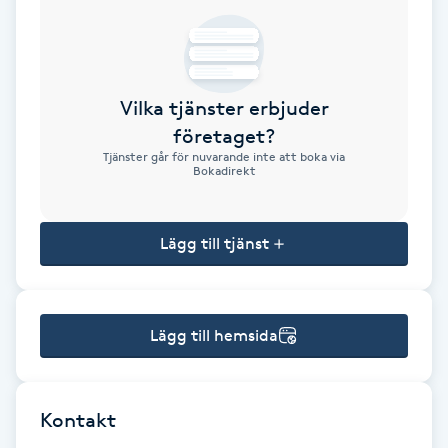
Brynformning
Brynfärgning
Vilka tjänster erbjuder
företaget?
Brynplockning
Tjänster går för nuvarande inte att boka via
Bokadirekt
Bröllopsuppsättning
C
Lägg till tjänst
Celluliter
Lägg till hemsida
Coachning
Color correction
Kontakt