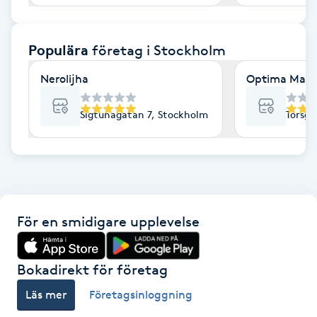
F
Populära
företag
i Stockholm
Face framing
Nerolijha
Optima Mass
Faceliftmassage
Sigtunagatan 7, Stockholm
Torsga
Fet hårbotten
Fettreducering
Fibromassage
För en smidigare upplevelse
Fillers
Bokadirekt för företag
Fotmassage
Läs mer
Företagsinloggning