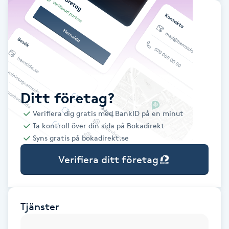
Babylights
Balayage
Bambumassage
Ditt företag?
Barber
Verifiera dig gratis med BankID på en minut
Ta kontroll över din sida på Bokadirekt
Barnklippning
Syns gratis på bokadirekt.se
Verifiera ditt företag
BIAB
Blowout
Tjänster
Bottenfärg