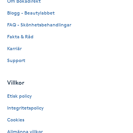
Om Bokadirekt
Fransk manikyr
Blogg - Beautylabbet
Fransrengöring
FAQ - Skönhetsbehandlingar
Fakta & Råd
Frekvensterapi
Karriär
Friskvård
Support
Friskvårdsmassage
Villkor
Frisör
Etisk policy
Funktionsanalys
Integritetspolicy
Cookies
Färgning
Allmänna villkor