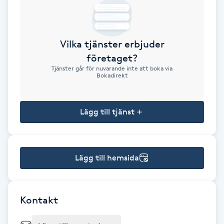
Brynformning
Vilka tjänster erbjuder
Brynfärgning
företaget?
Tjänster går för nuvarande inte att boka via
Brynplockning
Bokadirekt
Bröllopsuppsättning
Lägg till tjänst
C
Celluliter
Lägg till hemsida
Coachning
Color correction
Kontakt