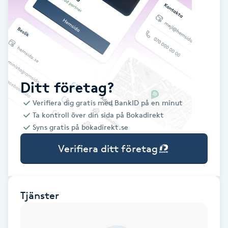
Babylights
Balayage
Bambumassage
Ditt företag?
Verifiera dig gratis med BankID på en minut
Barber
Ta kontroll över din sida på Bokadirekt
Syns gratis på bokadirekt.se
Barnklippning
Verifiera ditt företag
BIAB
Blowout
Tjänster
Bottenfärg