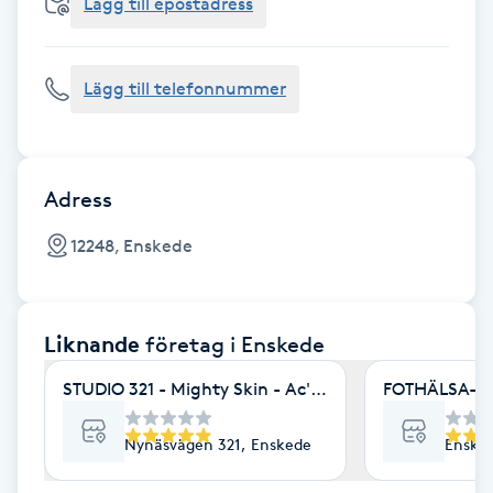
Cryoterapi
Lägg till epostadress
D
Lägg till telefonnummer
Damklippning
Dermapen
Adress
Diamantslipning
12248, Enskede
E
Enzympeeling
Liknande
företag
i Enskede
Extensions
STUDIO 321 - Mighty Skin - Ac's - Minabehandlingar
FOTHÄLSA- Be
Extensions borttagning
Nynäsvägen 321, Enskede
Enske
Eyeliner-tatuering