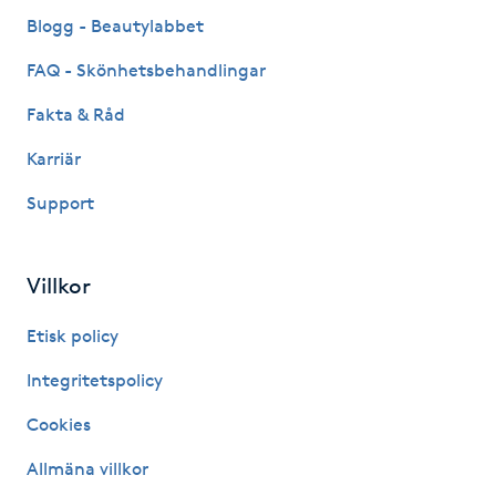
Fransk manikyr
Blogg - Beautylabbet
FAQ - Skönhetsbehandlingar
Fransrengöring
Fakta & Råd
Frekvensterapi
Karriär
Support
Friskvård
Friskvårdsmassage
Villkor
Frisör
Etisk policy
Integritetspolicy
Funktionsanalys
Cookies
Färgning
Allmäna villkor