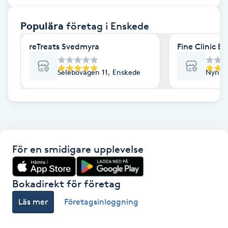
F
Populära
företag
i Enskede
Face framing
reTreats Svedmyra
Fine Clinic E
Faceliftmassage
Selebovägen 11, Enskede
Nynäs
Fet hårbotten
Fettreducering
För en smidigare upplevelse
Fibromassage
Fillers
Bokadirekt för företag
Läs mer
Företagsinloggning
Fotmassage