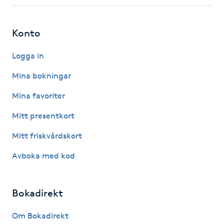
Fotsvamp
Konto
Fotvård
Logga in
Fransar
Mina bokningar
Fransborttagning
Mina favoriter
Mitt presentkort
Fransfärgning
Mitt friskvårdskort
Fransförlängning
Avboka med kod
Fransförlängning Megavolym
Bokadirekt
Fransförlängning Volym
Om Bokadirekt