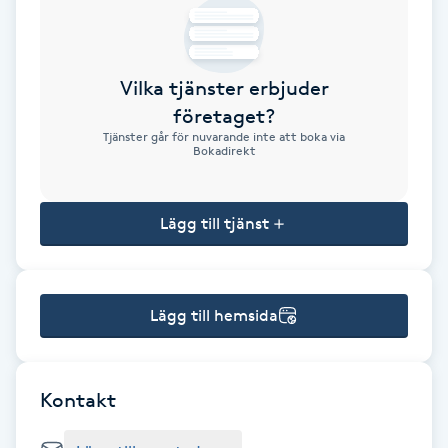
Brynformning
Vilka tjänster erbjuder
Brynfärgning
företaget?
Tjänster går för nuvarande inte att boka via
Brynplockning
Bokadirekt
Bröllopsuppsättning
Lägg till tjänst
C
Celluliter
Lägg till hemsida
Coachning
Color correction
Kontakt