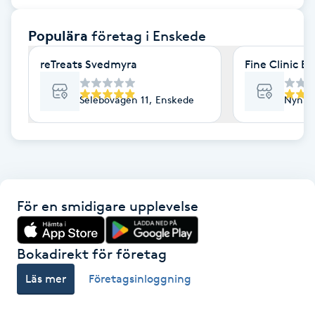
F
Populära
företag
i Enskede
Face framing
reTreats Svedmyra
Fine Clinic E
Faceliftmassage
Selebovägen 11, Enskede
Nynäs
Fet hårbotten
Fettreducering
För en smidigare upplevelse
Fibromassage
Fillers
Bokadirekt för företag
Läs mer
Företagsinloggning
Fotmassage