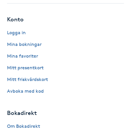
Fotsvamp
Konto
Fotvård
Logga in
Fransar
Mina bokningar
Fransborttagning
Mina favoriter
Mitt presentkort
Fransfärgning
Mitt friskvårdskort
Fransförlängning
Avboka med kod
Fransförlängning Megavolym
Bokadirekt
Fransförlängning Volym
Om Bokadirekt