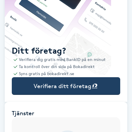
Babylights
Balayage
Bambumassage
Ditt företag?
Verifiera dig gratis med BankID på en minut
Barber
Ta kontroll över din sida på Bokadirekt
Syns gratis på bokadirekt.se
Barnklippning
Verifiera ditt företag
BIAB
Blowout
Tjänster
Bottenfärg