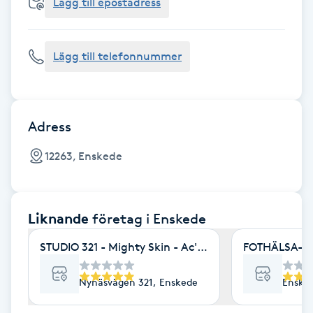
Cryoterapi
Lägg till epostadress
D
Lägg till telefonnummer
Damklippning
Dermapen
Adress
Diamantslipning
12263, Enskede
E
Enzympeeling
Liknande
företag
i Enskede
Extensions
STUDIO 321 - Mighty Skin - Ac's - Minabehandlingar
FOTHÄLSA- Be
Extensions borttagning
Nynäsvägen 321, Enskede
Enske
Eyeliner-tatuering