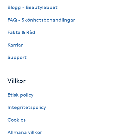
Fransk manikyr
Blogg - Beautylabbet
FAQ - Skönhetsbehandlingar
Fransrengöring
Fakta & Råd
Frekvensterapi
Karriär
Support
Friskvård
Friskvårdsmassage
Villkor
Frisör
Etisk policy
Integritetspolicy
Funktionsanalys
Cookies
Färgning
Allmäna villkor