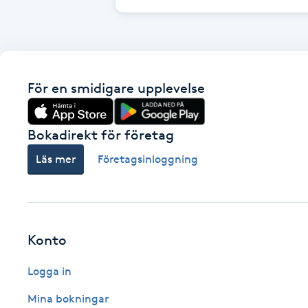
Cryoterapi
D
Damklippning
För en smidigare upplevelse
Dermapen
Bokadirekt för företag
Diamantslipning
Läs mer
Företagsinloggning
E
Enzympeeling
Extensions
Konto
Logga in
Extensions borttagning
Mina bokningar