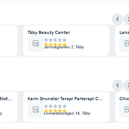
Täby Beauty Center
Lena
Järnvägsallén 7, Täby
 Slott Gym & Wellness
Karin Grundler Terapi Parterapi Coaching Täby
Chi
y
Lovisedalsvägen 14, Täby