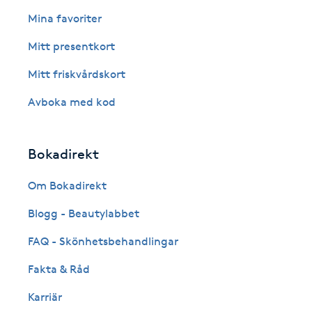
Eyeliner-tatuering
Mina favoriter
F
Mitt presentkort
Face framing
Mitt friskvårdskort
Faceliftmassage
Avboka med kod
Fet hårbotten
Bokadirekt
Fettreducering
Om Bokadirekt
Blogg - Beautylabbet
Fibromassage
FAQ - Skönhetsbehandlingar
Fillers
Fakta & Råd
Fotmassage
Karriär