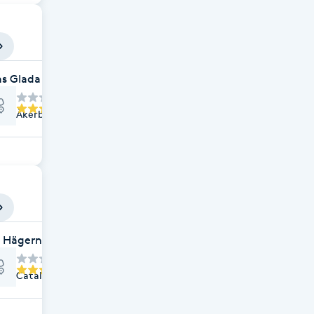
s Glada Fötter
Åkerbyvägen 1, Täby
c Hägernässtrand
Catalinatorget 6, Täby