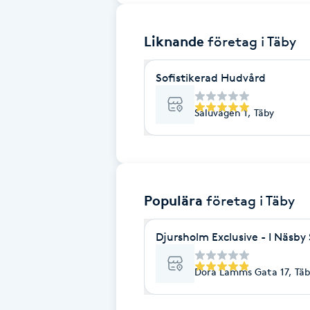
Brynformning
Liknande
företag
i Täby
Brynfärgning
Sofistikerad Hudvård
Brynplockning
Saluvägen 1, Täby
Bröllopsuppsättning
C
Populära
företag
i Täby
Celluliter
Djursholm Exclusive - I Näsby
Coachning
Dora Lamms Gata 17, Täb
Color correction