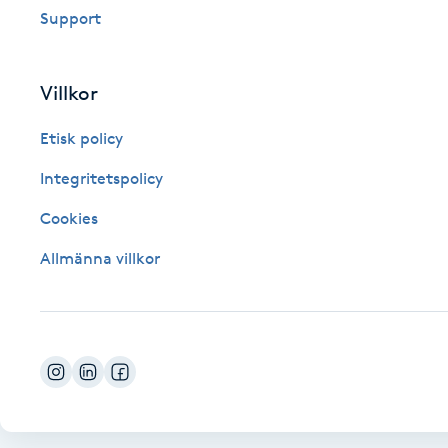
Support
Fotsvamp
Fotvård
Villkor
Etisk policy
Fransar
Integritetspolicy
Fransborttagning
Cookies
Fransfärgning
Allmänna villkor
Fransförlängning
Fransförlängning Megavolym
Fransförlängning Volym