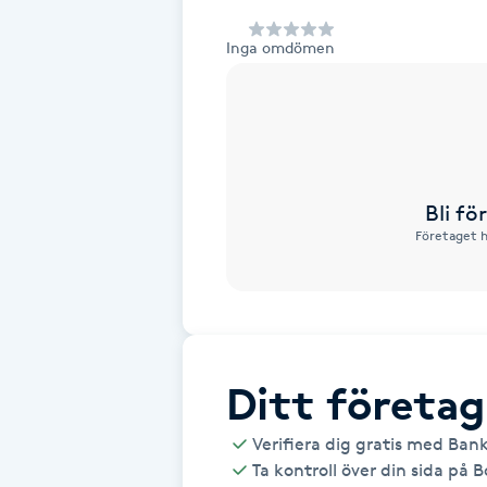
Alternativmedicin
Inga omdömen
Andningsmassage
Ansiktslyft utan kirurgi
Aromamassage
Bli f
Företaget h
Ashtanga Yoga
Ayurveda
Ayurvedisk Massage
Ditt företag
Verifiera dig gratis med Ban
Ansiktsbehandling djuprengörande
Ta kontroll över din sida på 
B