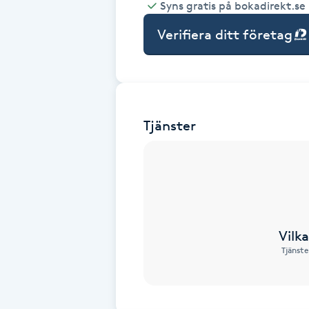
Syns gratis på bokadirekt.se
Babylights
Verifiera ditt företag
Balayage
Bambumassage
Tjänster
Barber
Barnklippning
BIAB
Vilk
Tjänste
Blowout
Bottenfärg