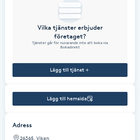
Brynformning
Vilka tjänster erbjuder
Brynfärgning
företaget?
Tjänster går för nuvarande inte att boka via
Brynplockning
Bokadirekt
Bröllopsuppsättning
Lägg till tjänst
C
Celluliter
Lägg till hemsida
Coachning
Color correction
Adress
26365, Viken