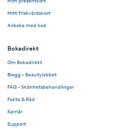
Mitt presentkort
Fotsvamp
Mitt friskvårdskort
Fotvård
Avboka med kod
Fransar
Bokadirekt
Fransborttagning
Om Bokadirekt
Blogg - Beautylabbet
Fransfärgning
FAQ - Skönhetsbehandlingar
Fransförlängning
Fakta & Råd
Fransförlängning Megavolym
Karriär
Support
Fransförlängning Volym