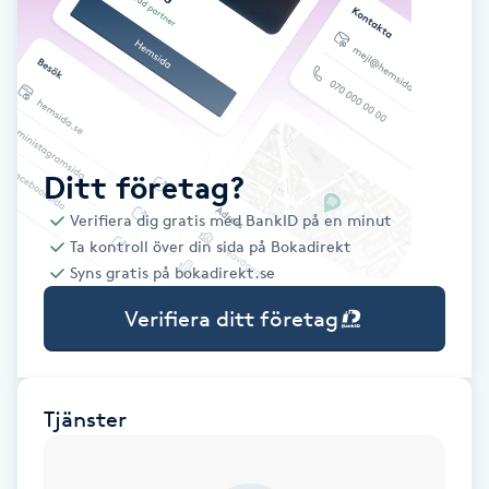
Babylights
Balayage
Bambumassage
Ditt företag?
Verifiera dig gratis med BankID på en minut
Barber
Ta kontroll över din sida på Bokadirekt
Syns gratis på bokadirekt.se
Barnklippning
Verifiera ditt företag
BIAB
Blowout
Tjänster
Bottenfärg