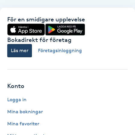
F
För en smidigare upplevelse
Face framing
Bokadirekt för företag
Faceliftmassage
Läs mer
Företagsinloggning
Fet hårbotten
Fettreducering
Konto
Fibromassage
Logga in
Fillers
Mina bokningar
Mina favoriter
Fotmassage