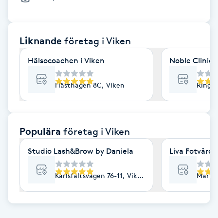
Cryoterapi
D
Liknande
företag
i Viken
Damklippning
Hälsocoachen i Viken
Noble Clinic
Dermapen
Hästhagen 8C, Viken
Ringvä
Diamantslipning
E
Populära
företag
i Viken
Enzympeeling
Studio Lash&Brow by Daniela
Liva Fotvård
Extensions
Karlsfältsvägen 76-11, Viken
Marka
Extensions borttagning
Eyeliner-tatuering