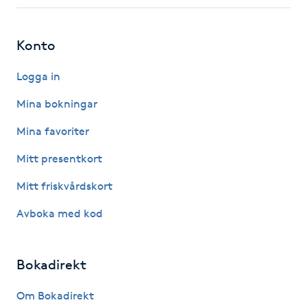
Fotsvamp
Konto
Fotvård
Logga in
Fransar
Mina bokningar
Fransborttagning
Mina favoriter
Mitt presentkort
Fransfärgning
Mitt friskvårdskort
Fransförlängning
Avboka med kod
Fransförlängning Megavolym
Bokadirekt
Fransförlängning Volym
Om Bokadirekt