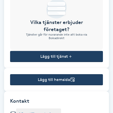
Brynformning
Vilka tjänster erbjuder
Brynfärgning
företaget?
Tjänster går för nuvarande inte att boka via
Brynplockning
Bokadirekt
Bröllopsuppsättning
Lägg till tjänst
C
Celluliter
Lägg till hemsida
Coachning
Color correction
Kontakt