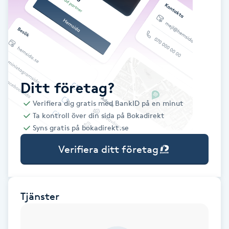
Babylights
Balayage
Bambumassage
Ditt företag?
Verifiera dig gratis med BankID på en minut
Barber
Ta kontroll över din sida på Bokadirekt
Syns gratis på bokadirekt.se
Barnklippning
Verifiera ditt företag
BIAB
Blowout
Tjänster
Bottenfärg