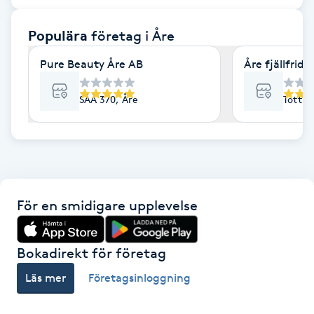
F
Populära
företag
i Åre
Face framing
Pure Beauty Åre AB
Åre fjällfrid
Faceliftmassage
SÅÅ 370, Åre
Tottvä
Fet hårbotten
Fettreducering
För en smidigare upplevelse
Fibromassage
Fillers
Bokadirekt för företag
Läs mer
Företagsinloggning
Fotmassage