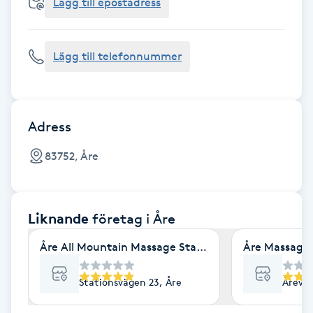
Cryoterapi
Lägg till epostadress
D
Lägg till telefonnummer
Damklippning
Dermapen
Adress
Diamantslipning
83752, Åre
E
Enzympeeling
Liknande
företag
i Åre
Extensions
Åre All Mountain Massage Stationsvägen 23 Åre
Åre Massage 
Extensions borttagning
Stationsvägen 23, Åre
Åreväg
Eyeliner-tatuering