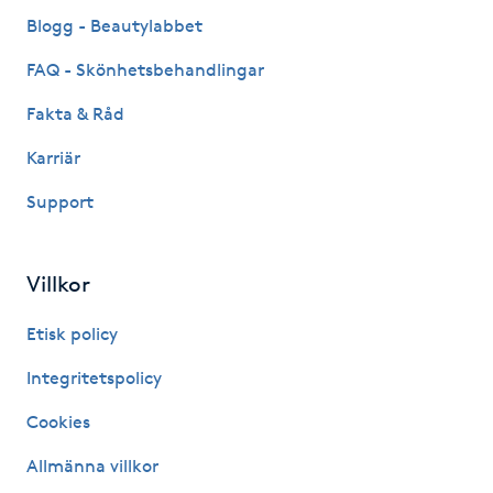
Fransk manikyr
Blogg - Beautylabbet
FAQ - Skönhetsbehandlingar
Fransrengöring
Fakta & Råd
Frekvensterapi
Karriär
Support
Friskvård
Friskvårdsmassage
Villkor
Frisör
Etisk policy
Integritetspolicy
Funktionsanalys
Cookies
Färgning
Allmänna villkor