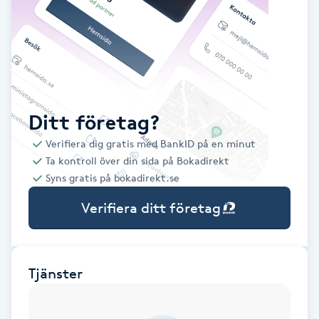
Babylights
Balayage
Bambumassage
Ditt företag?
Verifiera dig gratis med BankID på en minut
Barber
Ta kontroll över din sida på Bokadirekt
Syns gratis på bokadirekt.se
Barnklippning
Verifiera ditt företag
BIAB
Blowout
Tjänster
Bottenfärg