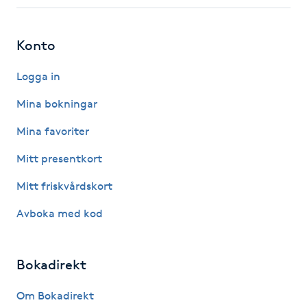
Fotsvamp
Konto
Fotvård
Logga in
Fransar
Mina bokningar
Fransborttagning
Mina favoriter
Mitt presentkort
Fransfärgning
Mitt friskvårdskort
Fransförlängning
Avboka med kod
Fransförlängning Megavolym
Bokadirekt
Fransförlängning Volym
Om Bokadirekt