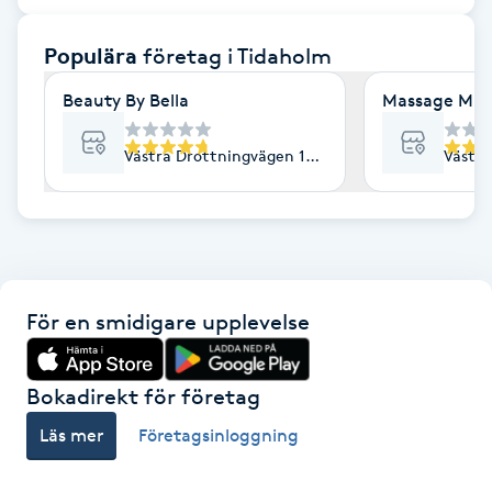
F
Populära
företag
i Tidaholm
Face framing
Beauty By Bella
Massage Mus
Faceliftmassage
Västra Drottningvägen 13A, Tidaholm
Västra
Fet hårbotten
Fettreducering
För en smidigare upplevelse
Fibromassage
Fillers
Bokadirekt för företag
Läs mer
Företagsinloggning
Fotmassage