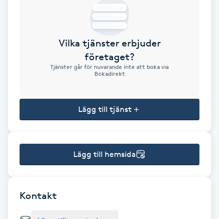
Brynformning
Vilka tjänster erbjuder
Brynfärgning
företaget?
Tjänster går för nuvarande inte att boka via
Brynplockning
Bokadirekt
Bröllopsuppsättning
Lägg till tjänst
C
Celluliter
Lägg till hemsida
Coachning
Color correction
Kontakt