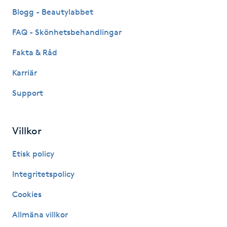
Fransk manikyr
Blogg - Beautylabbet
FAQ - Skönhetsbehandlingar
Fransrengöring
Fakta & Råd
Frekvensterapi
Karriär
Support
Friskvård
Friskvårdsmassage
Villkor
Frisör
Etisk policy
Integritetspolicy
Funktionsanalys
Cookies
Färgning
Allmäna villkor