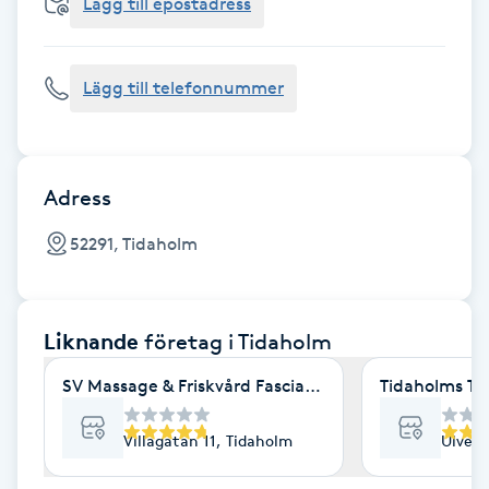
Cryoterapi
Lägg till epostadress
D
Lägg till telefonnummer
Damklippning
Dermapen
Adress
Diamantslipning
52291, Tidaholm
E
Enzympeeling
Liknande
företag
i Tidaholm
Extensions
SV Massage & Friskvård Fasciaspecialisten
Tidaholms Ta
Extensions borttagning
Villagatan 11, Tidaholm
Ulvest
Eyeliner-tatuering