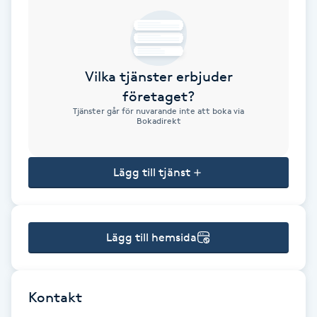
Brynformning
Brynfärgning
Vilka tjänster erbjuder
företaget?
Brynplockning
Tjänster går för nuvarande inte att boka via
Bokadirekt
Bröllopsuppsättning
C
Lägg till tjänst
Celluliter
Lägg till hemsida
Coachning
Color correction
Kontakt