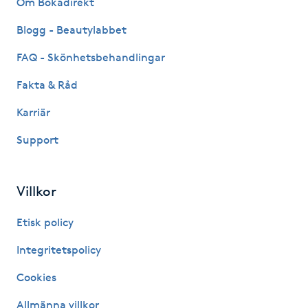
Om Bokadirekt
Fransk manikyr
Blogg - Beautylabbet
Fransrengöring
FAQ - Skönhetsbehandlingar
Fakta & Råd
Frekvensterapi
Karriär
Friskvård
Support
Friskvårdsmassage
Villkor
Frisör
Etisk policy
Funktionsanalys
Integritetspolicy
Cookies
Färgning
Allmänna villkor