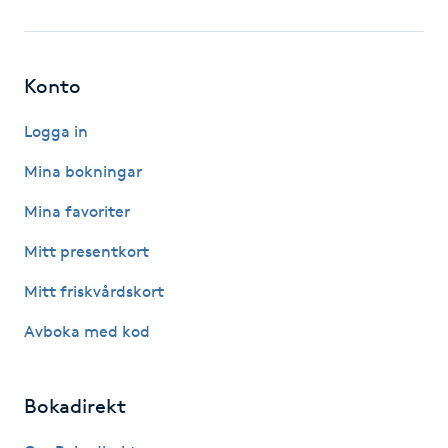
Fotsvamp
Fotvård
Konto
Fransar
Logga in
Mina bokningar
Fransborttagning
Mina favoriter
Fransfärgning
Mitt presentkort
Mitt friskvårdskort
Fransförlängning
Avboka med kod
Fransförlängning Megavolym
Bokadirekt
Fransförlängning Volym