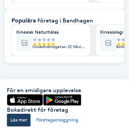
F
Populära
företag
i Bandhagen
Face framing
Kinesisk Naturhälsa
Kinesiologi 
Faceliftmassage
Önskehemsgatan 22 Våning 3, Bandhagen
Kvistb
Fet hårbotten
Fettreducering
Fibromassage
För en smidigare upplevelse
Fillers
Bokadirekt för företag
Fotmassage
Läs mer
Företagsinloggning