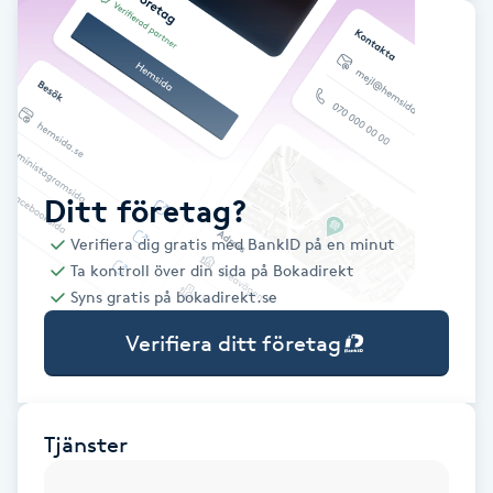
Babylights
Balayage
Bambumassage
Ditt företag?
Barber
Verifiera dig gratis med BankID på en minut
Ta kontroll över din sida på Bokadirekt
Barnklippning
Syns gratis på bokadirekt.se
Verifiera ditt företag
BIAB
Blowout
Tjänster
Bottenfärg