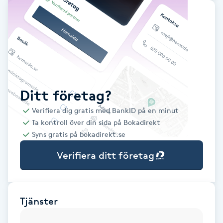
Babylights
Balayage
Bambumassage
Ditt företag?
Barber
Verifiera dig gratis med BankID på en minut
Ta kontroll över din sida på Bokadirekt
Barnklippning
Syns gratis på bokadirekt.se
Verifiera ditt företag
BIAB
Blowout
Tjänster
Bottenfärg