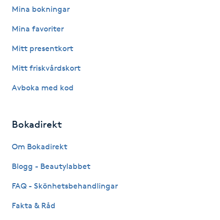
Mina bokningar
F
Mina favoriter
Face framing
Mitt presentkort
Faceliftmassage
Mitt friskvårdskort
Avboka med kod
Fet hårbotten
Fettreducering
Bokadirekt
Om Bokadirekt
Fibromassage
Blogg - Beautylabbet
Fillers
FAQ - Skönhetsbehandlingar
Fotmassage
Fakta & Råd