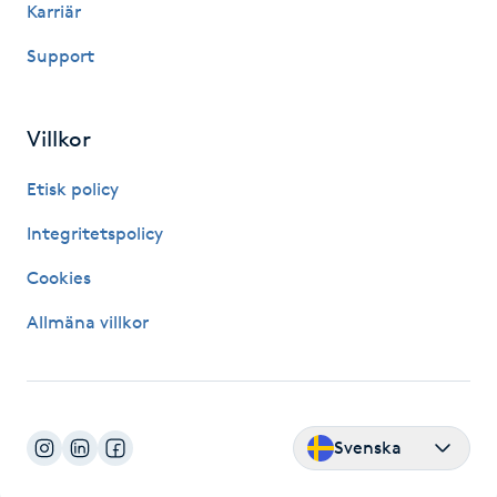
Karriär
Fotsvamp
Support
Fotvård
Villkor
Fransar
Etisk policy
Fransborttagning
Integritetspolicy
Fransfärgning
Cookies
Allmäna villkor
Fransförlängning
Fransförlängning Megavolym
Svenska
Fransförlängning Volym