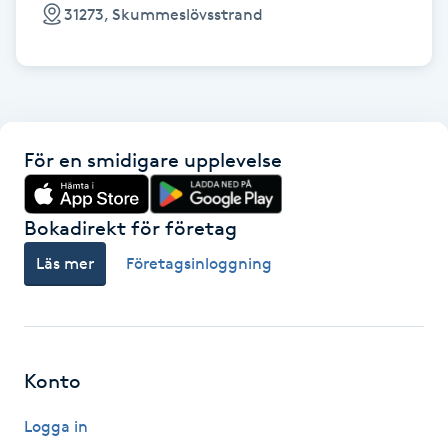
Cryoterapi
31273, Skummeslövsstrand
D
Damklippning
Dermapen
För en smidigare upplevelse
Diamantslipning
Bokadirekt för företag
E
Läs mer
Företagsinloggning
Enzympeeling
Extensions
Konto
Extensions borttagning
Logga in
Eyeliner-tatuering