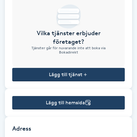
Brynformning
Brynfärgning
Vilka tjänster erbjuder
företaget?
Brynplockning
Tjänster går för nuvarande inte att boka via
Bokadirekt
Bröllopsuppsättning
C
Lägg till tjänst
Celluliter
Lägg till hemsida
Coachning
Color correction
Adress