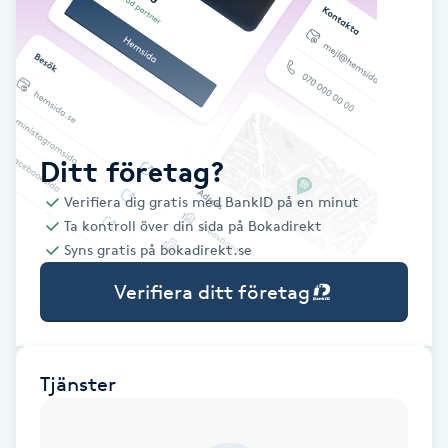
Babylights
Balayage
Bambumassage
Ditt företag?
Verifiera dig gratis med BankID på en minut
Barber
Ta kontroll över din sida på Bokadirekt
Syns gratis på bokadirekt.se
Barnklippning
Verifiera ditt företag
BIAB
Blowout
Tjänster
Bottenfärg