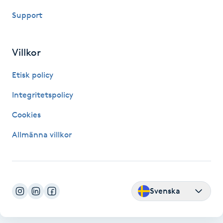
Fotsvamp
Support
Fotvård
Villkor
Fransar
Etisk policy
Fransborttagning
Integritetspolicy
Cookies
Fransfärgning
Allmänna villkor
Fransförlängning
Fransförlängning Megavolym
Svenska
Fransförlängning Volym