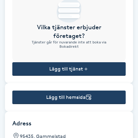
Brynformning
Vilka tjänster erbjuder
Brynfärgning
företaget?
Tjänster går för nuvarande inte att boka via
Brynplockning
Bokadirekt
Bröllopsuppsättning
Lägg till tjänst
C
Celluliter
Lägg till hemsida
Coachning
Color correction
Adress
95435, Gammelstad