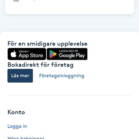
Cryoterapi
D
Damklippning
För en smidigare upplevelse
Dermapen
Diamantslipning
Bokadirekt för företag
E
Läs mer
Företagsinloggning
Enzympeeling
Extensions
Konto
Extensions borttagning
Logga in
Eyeliner-tatuering
Mina bokningar