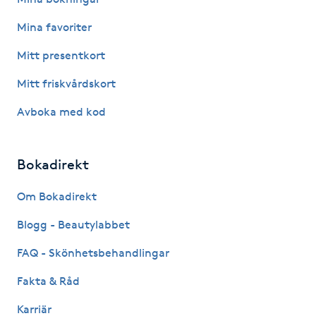
F
Mina favoriter
Face framing
Mitt presentkort
Mitt friskvårdskort
Faceliftmassage
Avboka med kod
Fet hårbotten
Bokadirekt
Fettreducering
Om Bokadirekt
Fibromassage
Blogg - Beautylabbet
Fillers
FAQ - Skönhetsbehandlingar
Fakta & Råd
Fotmassage
Karriär