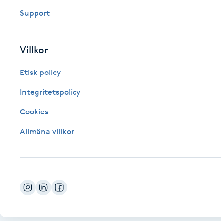
Support
Fotsvamp
Fotvård
Villkor
Fransar
Etisk policy
Integritetspolicy
Fransborttagning
Cookies
Fransfärgning
Allmäna villkor
Fransförlängning
Fransförlängning Megavolym
Fransförlängning Volym