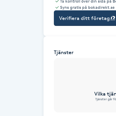
Ta kontroll över din sida på 
Syns gratis på bokadirekt.se
Babylights
Verifiera ditt företag
Balayage
Bambumassage
Tjänster
Barber
Barnklippning
BIAB
Vilka tjä
Blowout
Tjänster går f
Bottenfärg