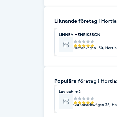
Brynformning
Liknande
företag
i Hortl
Brynfärgning
LINNEA HENRIKSSON
Brynplockning
Skatanvägen 150, Hortla
Bröllopsuppsättning
C
Celluliter
Populära
företag
i Hortla
Coachning
Lev och må
Östanbäcksvägen 36, Ho
Color correction