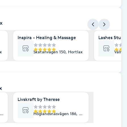
ax
Inspira - Healing & Massage
Lashes Studio
x
Skatanvägen 150, Hortlax
Vålmvä
x
Livskraft by Therese
rtlax
Höglandsnäsvägen 186, Hortlax