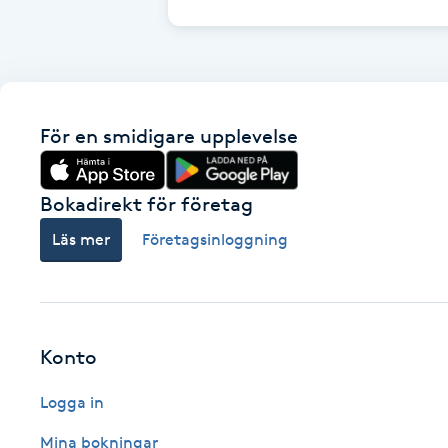
Cryoterapi
D
Damklippning
För en smidigare upplevelse
Dermapen
Bokadirekt för företag
Diamantslipning
E
Läs mer
Företagsinloggning
Enzympeeling
Extensions
Konto
Extensions borttagning
Logga in
Mina bokningar