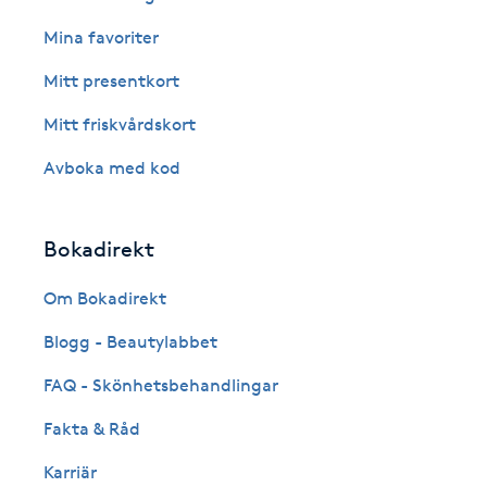
Eyeliner-tatuering
Mina favoriter
F
Mitt presentkort
Face framing
Mitt friskvårdskort
Faceliftmassage
Avboka med kod
Fet hårbotten
Bokadirekt
Fettreducering
Om Bokadirekt
Fibromassage
Blogg - Beautylabbet
FAQ - Skönhetsbehandlingar
Fillers
Fakta & Råd
Fotmassage
Karriär