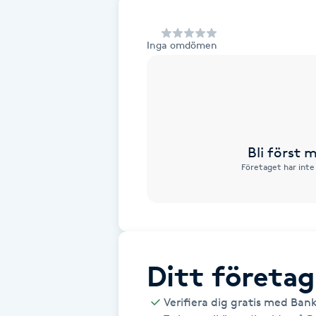
Alternativmedicin
Inga omdömen
Andningsmassage
Ansiktslyft utan kirurgi
Aromamassage
Bli först
Företaget har inte
Ashtanga Yoga
Ayurveda
Ayurvedisk Massage
Ditt företag
Ansiktsbehandling djuprengörande
Verifiera dig gratis med Ban
B