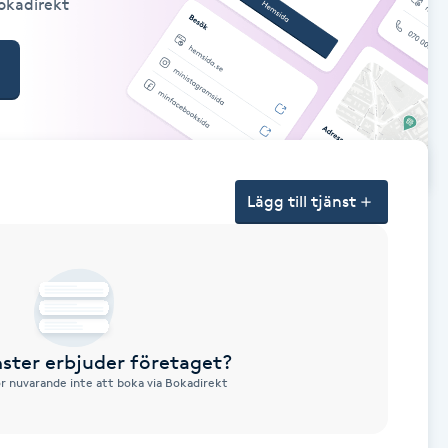
Bokadirekt
Lägg till tjänst
nster erbjuder företaget?
ör nuvarande inte att boka via Bokadirekt