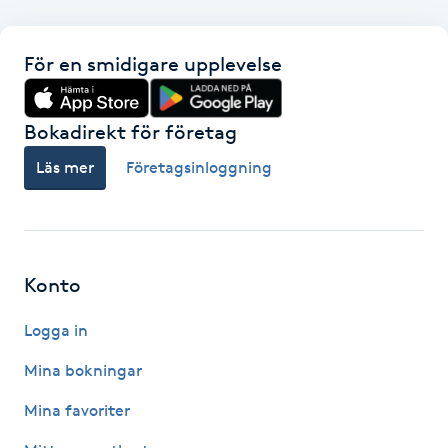
F
För en smidigare upplevelse
Face framing
Bokadirekt för företag
Faceliftmassage
Läs mer
Företagsinloggning
Fet hårbotten
Fettreducering
Konto
Fibromassage
Logga in
Fillers
Mina bokningar
Mina favoriter
Fotmassage