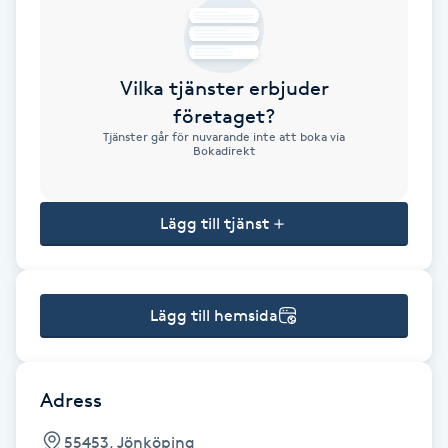
Brynformning
Vilka tjänster erbjuder
Brynfärgning
företaget?
Tjänster går för nuvarande inte att boka via
Brynplockning
Bokadirekt
Bröllopsuppsättning
Lägg till tjänst
C
Celluliter
Lägg till hemsida
Coachning
Color correction
Adress
55453, Jönköping