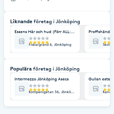
Cryoterapi
D
Liknande
företag
i Jönköping
Damklippning
Essens Hår och hud (Förr ALL:TID salong)
Proffshänder
Dermapen
Fiskargränd 6, Jönköping
Skolga
Diamantslipning
E
Populära
företag
i Jönköping
Enzympeeling
Intermezzo Jönköping Asecs
Gullan esteti
Extensions
Kompanigatan 36, Jönköping
Kanalg
Extensions borttagning
Eyeliner-tatuering