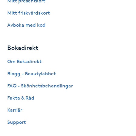
Mitt presentkort
Fotsvamp
Mitt friskvårdskort
Fotvård
Avboka med kod
Fransar
Bokadirekt
Fransborttagning
Om Bokadirekt
Blogg - Beautylabbet
Fransfärgning
FAQ - Skönhetsbehandlingar
Fransförlängning
Fakta & Råd
Fransförlängning Megavolym
Karriär
Support
Fransförlängning Volym