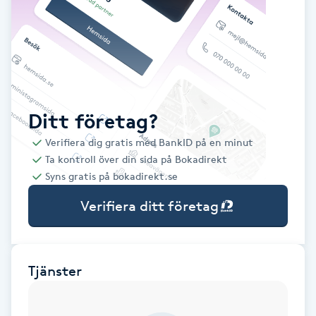
Babylights
Balayage
Bambumassage
Ditt företag?
Verifiera dig gratis med BankID på en minut
Barber
Ta kontroll över din sida på Bokadirekt
Syns gratis på bokadirekt.se
Barnklippning
Verifiera ditt företag
BIAB
Blowout
Tjänster
Bottenfärg