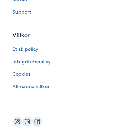
Fotsvamp
Support
Fotvård
Villkor
Fransar
Etisk policy
Fransborttagning
Integritetspolicy
Cookies
Fransfärgning
Allmänna villkor
Fransförlängning
Fransförlängning Megavolym
Fransförlängning Volym