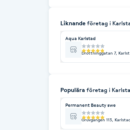
Brynformning
Liknande
företag
i Karlst
Brynfärgning
Aqua Karlstad
Brynplockning
Drottninggatan 7, Karls
Bröllopsuppsättning
C
Celluliter
Populära
företag
i Karlst
Coachning
Permanent Beauty swe
Color correction
Gruvgången 113, Karlsta