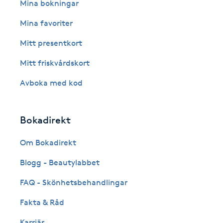
Eyeliner-tatuering
Mina bokningar
F
Mina favoriter
Face framing
Mitt presentkort
Mitt friskvårdskort
Faceliftmassage
Avboka med kod
Fet hårbotten
Bokadirekt
Fettreducering
Om Bokadirekt
Fibromassage
Blogg - Beautylabbet
Fillers
FAQ - Skönhetsbehandlingar
Fakta & Råd
Fotmassage
Karriär