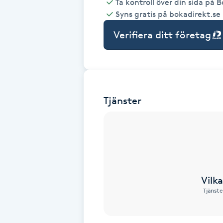
Ta kontroll över din sida på 
Syns gratis på bokadirekt.se
Babylights
Verifiera ditt företag
Balayage
Bambumassage
Tjänster
Barber
Barnklippning
BIAB
Vilk
Blowout
Tjänste
Bottenfärg