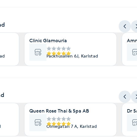
ad
Clinic Glamouria
Ammi
tad
Packhusallén 6J, Karlstad
ad
Queen Rose Thai & Spa AB
Dr S
d
Ölmegatan 7 A, Karlstad