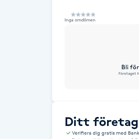
Alternativmedicin
Inga omdömen
Andningsmassage
Ansiktslyft utan kirurgi
Aromamassage
Bli f
Företaget h
Ashtanga Yoga
Ayurveda
Ayurvedisk Massage
Ditt företag
Ansiktsbehandling djuprengörande
Verifiera dig gratis med Ban
B