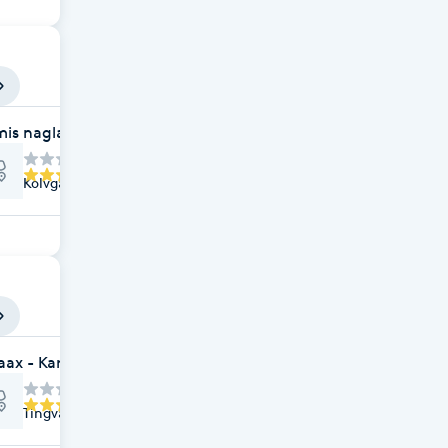
s naglar och fransar
Kolvgatan 1, Karlstad
aax - Karlstad
Tingvallagatan 17, Karlstad