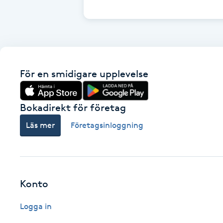
Cryoterapi
D
Damklippning
För en smidigare upplevelse
Dermapen
Diamantslipning
Bokadirekt för företag
E
Läs mer
Företagsinloggning
Enzympeeling
Extensions
Konto
Extensions borttagning
Logga in