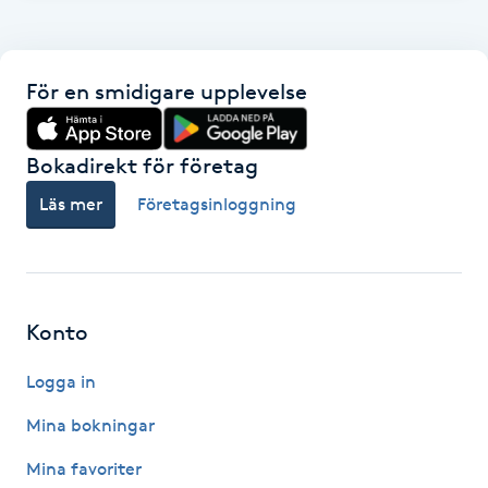
F
Face framing
För en smidigare upplevelse
Faceliftmassage
Bokadirekt för företag
Fet hårbotten
Läs mer
Företagsinloggning
Fettreducering
Fibromassage
Konto
Logga in
Fillers
Mina bokningar
Fotmassage
Mina favoriter