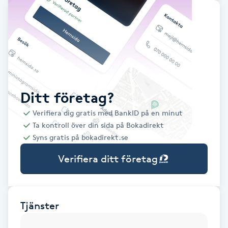
Babylights
Balayage
Bambumassage
Ditt företag?
Barber
Verifiera dig gratis med BankID på en minut
Ta kontroll över din sida på Bokadirekt
Barnklippning
Syns gratis på bokadirekt.se
Verifiera ditt företag
BIAB
Blowout
Tjänster
Bottenfärg