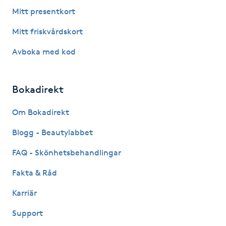
Fotsvamp
Mitt presentkort
Mitt friskvårdskort
Fotvård
Avboka med kod
Fransar
Bokadirekt
Fransborttagning
Om Bokadirekt
Fransfärgning
Blogg - Beautylabbet
Fransförlängning
FAQ - Skönhetsbehandlingar
Fakta & Råd
Fransförlängning Megavolym
Karriär
Fransförlängning Volym
Support