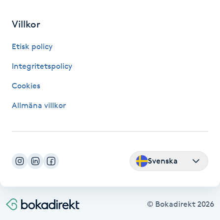
Fransk manikyr
Villkor
Fransrengöring
Etisk policy
Frekvensterapi
Integritetspolicy
Cookies
Friskvård
Allmäna villkor
Friskvårdsmassage
Frisör
Svenska
Funktionsanalys
Färgning
© Bokadirekt
2026