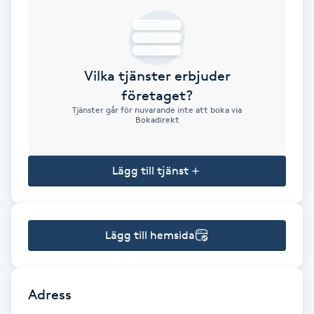
Brynformning
Brynfärgning
Vilka tjänster erbjuder
företaget?
Brynplockning
Tjänster går för nuvarande inte att boka via
Bokadirekt
Bröllopsuppsättning
C
Lägg till tjänst
Celluliter
Lägg till hemsida
Coachning
Color correction
Adress