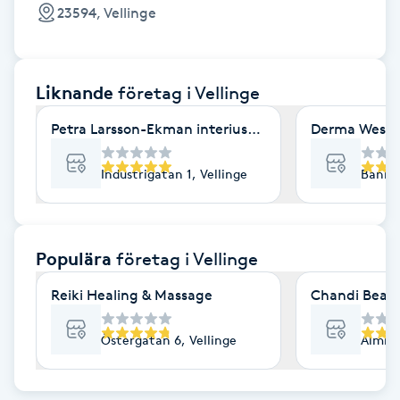
Cryoterapi
23594, Vellinge
D
Damklippning
Liknande
företag
i Vellinge
Dermapen
Petra Larsson-Ekman interiuskliniken Vellinge Stre
Derma Westb
Diamantslipning
Industrigatan 1, Vellinge
Bankga
E
Enzympeeling
Populära
företag
i Vellinge
Reiki Healing & Massage
Chandi Beau
Extensions
Östergatan 6, Vellinge
Almnäs
Extensions borttagning
Eyeliner-tatuering