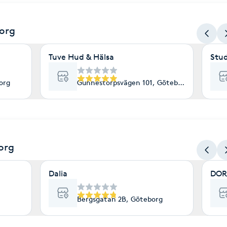
org
Tuve Hud & Hälsa
Stud
org
Gunnestorpsvägen 101, Göteborg
org
Dalia
DOR
Bergsgatan 2B, Göteborg