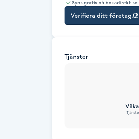
Syns gratis på bokadirekt.se
Babylights
Verifiera ditt företag
Balayage
Bambumassage
Tjänster
Barber
Barnklippning
BIAB
Vilk
Tjänste
Blowout
Bottenfärg