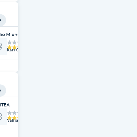
io Mione Clinic
Karl Gustavsgatan 15, Göteborg
ITEA
Valhallagatan 3, Göteborg