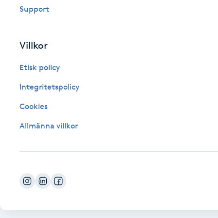
Support
Fotsvamp
Fotvård
Villkor
Etisk policy
Fransar
Integritetspolicy
Fransborttagning
Cookies
Fransfärgning
Allmänna villkor
Fransförlängning
Fransförlängning Megavolym
Fransförlängning Volym