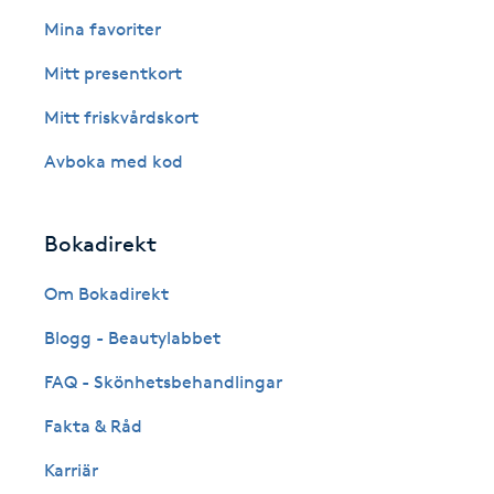
Eyeliner-tatuering
Mina favoriter
F
Mitt presentkort
Face framing
Mitt friskvårdskort
Faceliftmassage
Avboka med kod
Fet hårbotten
Bokadirekt
Fettreducering
Om Bokadirekt
Blogg - Beautylabbet
Fibromassage
FAQ - Skönhetsbehandlingar
Fillers
Fakta & Råd
Fotmassage
Karriär