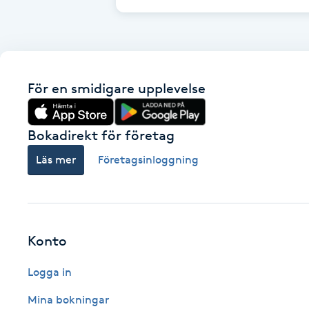
Cryoterapi
D
Damklippning
För en smidigare upplevelse
Dermapen
Bokadirekt för företag
Diamantslipning
Läs mer
Företagsinloggning
E
Enzympeeling
Extensions
Konto
Logga in
Extensions borttagning
Mina bokningar