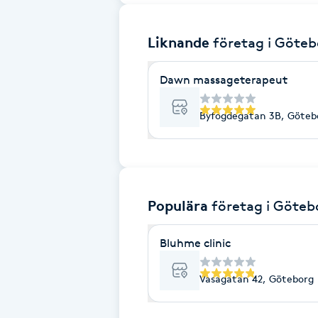
Brynformning
Liknande
företag
i Göteb
Brynfärgning
Dawn massageterapeut
Brynplockning
Byfogdegatan 3B, Göteb
Bröllopsuppsättning
C
Populära
företag
i Göteb
Celluliter
Bluhme clinic
Coachning
Vasagatan 42, Göteborg
Color correction