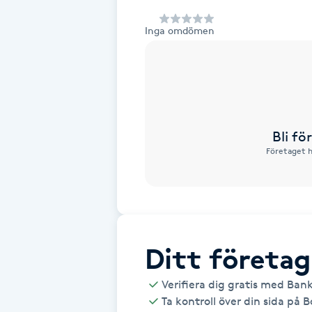
Alternativmedicin
Inga omdömen
Andningsmassage
Ansiktslyft utan kirurgi
Aromamassage
Bli f
Företaget h
Ashtanga Yoga
Ayurveda
Ayurvedisk Massage
Ditt företag
Verifiera dig gratis med Ban
Ansiktsbehandling djuprengörande
Ta kontroll över din sida på 
B