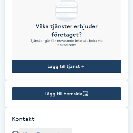
Brynformning
Vilka tjänster erbjuder
Brynfärgning
företaget?
Tjänster går för nuvarande inte att boka via
Brynplockning
Bokadirekt
Bröllopsuppsättning
Lägg till tjänst
C
Celluliter
Lägg till hemsida
Coachning
Color correction
Kontakt