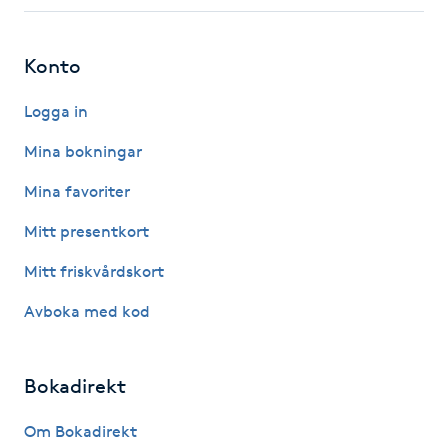
Fotsvamp
Konto
Fotvård
Logga in
Fransar
Mina bokningar
Fransborttagning
Mina favoriter
Mitt presentkort
Fransfärgning
Mitt friskvårdskort
Fransförlängning
Avboka med kod
Fransförlängning Megavolym
Bokadirekt
Fransförlängning Volym
Om Bokadirekt