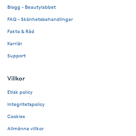
Fransk manikyr
Blogg - Beautylabbet
FAQ - Skönhetsbehandlingar
Fransrengöring
Fakta & Råd
Frekvensterapi
Karriär
Support
Friskvård
Friskvårdsmassage
Villkor
Frisör
Etisk policy
Integritetspolicy
Funktionsanalys
Cookies
Färgning
Allmänna villkor