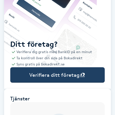
Babylights
Balayage
Bambumassage
Ditt företag?
Verifiera dig gratis med BankID på en minut
Barber
Ta kontroll över din sida på Bokadirekt
Syns gratis på bokadirekt.se
Barnklippning
Verifiera ditt företag
BIAB
Blowout
Tjänster
Bottenfärg