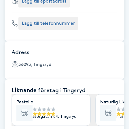
Cryoterapi
Lägg till epostadress
D
Lägg till telefonnummer
Damklippning
Dermapen
Adress
Diamantslipning
36293, Tingsryd
E
Enzympeeling
Liknande
företag
i Tingsryd
Extensions
Pastelle
Naturlig Liv
Extensions borttagning
Storgatan 84, Tingsryd
Harmon
Eyeliner-tatuering