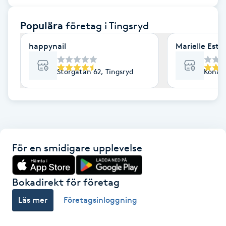
F
Populära
företag
i Tingsryd
Face framing
happynail
Marielle Este
Faceliftmassage
Storgatan 62, Tingsryd
Konäs 
Fet hårbotten
Fettreducering
För en smidigare upplevelse
Fibromassage
Fillers
Bokadirekt för företag
Läs mer
Företagsinloggning
Fotmassage