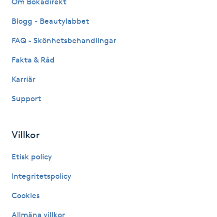
Om Bokadirekt
Fransk manikyr
Blogg - Beautylabbet
Fransrengöring
FAQ - Skönhetsbehandlingar
Fakta & Råd
Frekvensterapi
Karriär
Friskvård
Support
Friskvårdsmassage
Villkor
Frisör
Etisk policy
Funktionsanalys
Integritetspolicy
Cookies
Färgning
Allmäna villkor