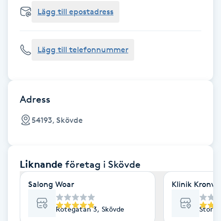
Cryoterapi
Lägg till epostadress
D
Damklippning
Lägg till telefonnummer
Dermapen
Diamantslipning
Adress
E
54193, Skövde
Enzympeeling
Liknande
företag
i Skövde
Extensions
Salong Woar
Klinik Kronvi
Extensions borttagning
Rotegatan 3, Skövde
Storga
Eyeliner-tatuering