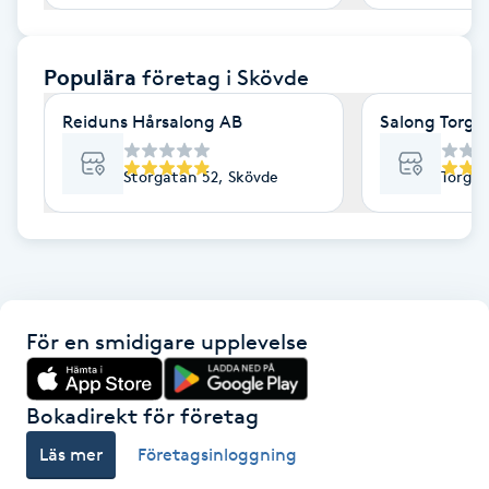
F
Populära
företag
i Skövde
Face framing
Reiduns Hårsalong AB
Salong Torgg
Faceliftmassage
Storgatan 52, Skövde
Torgga
Fet hårbotten
Fettreducering
Fibromassage
För en smidigare upplevelse
Fillers
Bokadirekt för företag
Fotmassage
Läs mer
Företagsinloggning