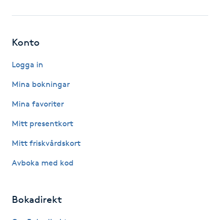
Fotsvamp
Fotvård
Konto
Fransar
Logga in
Mina bokningar
Fransborttagning
Mina favoriter
Fransfärgning
Mitt presentkort
Mitt friskvårdskort
Fransförlängning
Avboka med kod
Fransförlängning Megavolym
Bokadirekt
Fransförlängning Volym