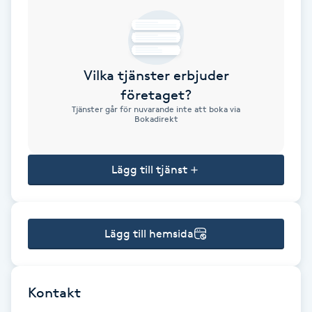
Brynformning
Brynfärgning
Vilka tjänster erbjuder
företaget?
Brynplockning
Tjänster går för nuvarande inte att boka via
Bokadirekt
Bröllopsuppsättning
C
Lägg till tjänst
Celluliter
Lägg till hemsida
Coachning
Color correction
Kontakt