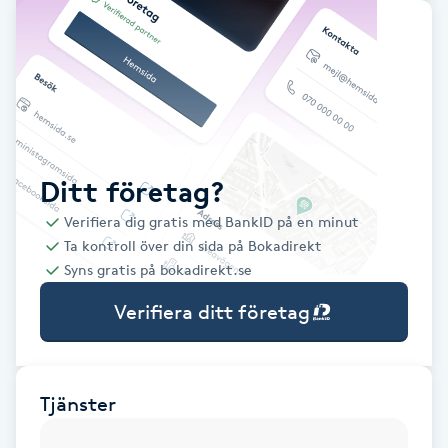
Babylights
Balayage
Bambumassage
Ditt företag?
Barber
Verifiera dig gratis med BankID på en minut
Ta kontroll över din sida på Bokadirekt
Barnklippning
Syns gratis på bokadirekt.se
Verifiera ditt företag
BIAB
Blowout
Tjänster
Bottenfärg