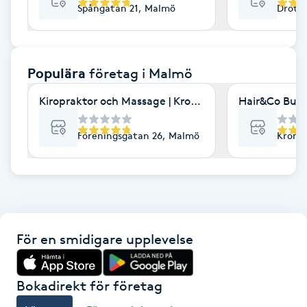
Spångatan 21, Malmö
Drott
F
Face framing
Populära
företag
i Malmö
Faceliftmassage
Kiropraktor och Massage | Kroppia
Hair&Co Burl
Fet hårbotten
Föreningsgatan 26, Malmö
Kronet
Fettreducering
Fibromassage
För en smidigare upplevelse
Fillers
Fotmassage
Bokadirekt för företag