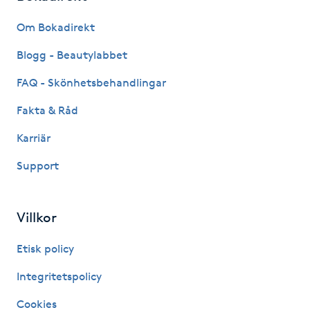
Fransk manikyr
Om Bokadirekt
Fransrengöring
Blogg - Beautylabbet
FAQ - Skönhetsbehandlingar
Frekvensterapi
Fakta & Råd
Friskvård
Karriär
Support
Friskvårdsmassage
Frisör
Villkor
Funktionsanalys
Etisk policy
Integritetspolicy
Färgning
Cookies