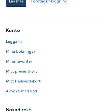
Läs mer
Företagsinloggning
Fotsvamp
Fotvård
Konto
Fransar
Logga in
Fransborttagning
Mina bokningar
Fransfärgning
Mina favoriter
Mitt presentkort
Fransförlängning
Mitt friskvårdskort
Fransförlängning Megavolym
Avboka med kod
Fransförlängning Volym
Bokadirekt