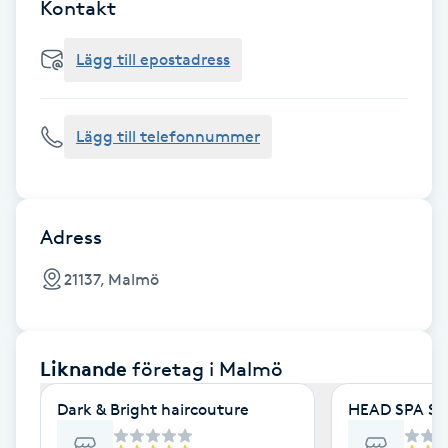
Cryoterapi
Kontakt
D
Lägg till epostadress
Damklippning
Lägg till telefonnummer
Dermapen
Diamantslipning
E
Adress
Enzympeeling
21137, Malmö
Extensions
Liknande
företag
i Malmö
Extensions borttagning
Dark & Bright haircouture
HEAD SPA S
Eyeliner-tatuering