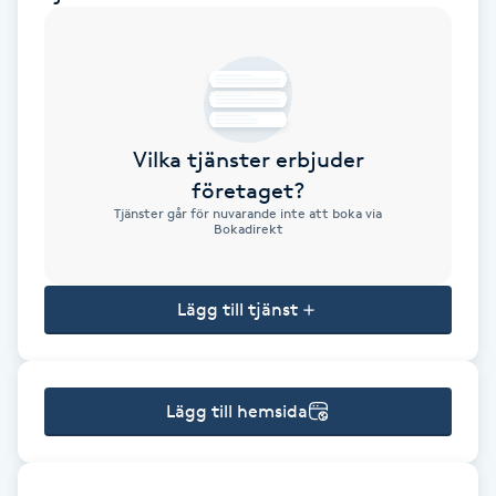
Brynformning
Brynfärgning
Vilka tjänster erbjuder
Brynplockning
företaget?
Tjänster går för nuvarande inte att boka via
Bröllopsuppsättning
Bokadirekt
C
Lägg till tjänst
Celluliter
Coachning
Lägg till hemsida
Color correction