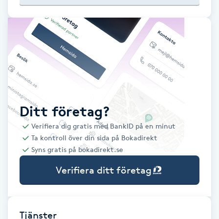
Babylights
Balayage
Bambumassage
Barber
Ditt företag?
Verifiera dig gratis med BankID på en minut
Barnklippning
Ta kontroll över din sida på Bokadirekt
Syns gratis på bokadirekt.se
BIAB
Verifiera ditt företag
Blowout
Bottenfärg
Tjänster