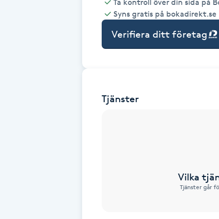
Ta kontroll över din sida på 
Syns gratis på bokadirekt.se
Babylights
Verifiera ditt företag
Balayage
Bambumassage
Tjänster
Barber
Barnklippning
BIAB
Vilka tjä
Blowout
Tjänster går f
Bottenfärg