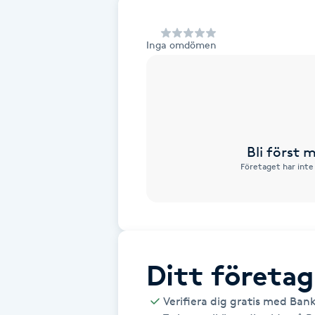
Alternativmedicin
Inga omdömen
Andningsmassage
Ansiktslyft utan kirurgi
Aromamassage
Bli först
Företaget har inte
Ashtanga Yoga
Ayurveda
Ayurvedisk Massage
Ditt företag
Ansiktsbehandling djuprengörande
Verifiera dig gratis med Ban
B