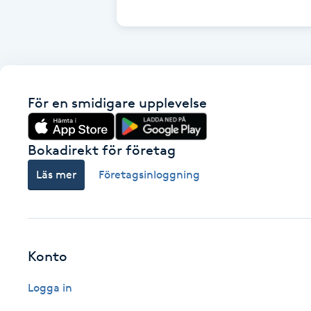
Cryoterapi
D
Damklippning
För en smidigare upplevelse
Dermapen
Diamantslipning
Bokadirekt för företag
E
Läs mer
Företagsinloggning
Enzympeeling
Extensions
Konto
Extensions borttagning
Logga in