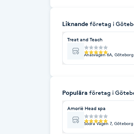
Brynformning
Liknande
företag
i Göteb
Brynfärgning
Treat and Teach
Brynplockning
Ånäsvägen 6A, Göteborg
Bröllopsuppsättning
C
Celluliter
Populära
företag
i Göteb
Coachning
Amoriè Head spa
Color correction
Södra Vägen 7, Göteborg