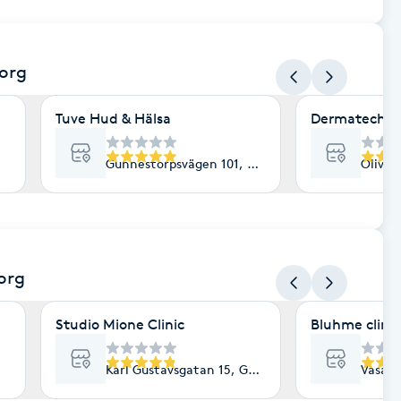
org
Tuve Hud & Hälsa
Dermatech
Gunnestorpsvägen 101, Göteborg
Olived
org
Studio Mione Clinic
Bluhme clinic
Karl Gustavsgatan 15, Göteborg
Vasaga