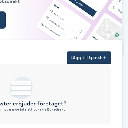
Bokadirekt
Lägg till tjänst
nster erbjuder företaget?
ör nuvarande inte att boka via Bokadirekt