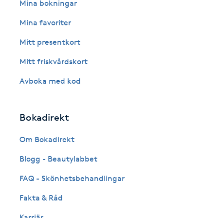
Eyeliner-tatuering
Mina bokningar
F
Mina favoriter
Face framing
Mitt presentkort
Mitt friskvårdskort
Faceliftmassage
Avboka med kod
Fet hårbotten
Bokadirekt
Fettreducering
Om Bokadirekt
Fibromassage
Blogg - Beautylabbet
Fillers
FAQ - Skönhetsbehandlingar
Fakta & Råd
Fotmassage
Karriär