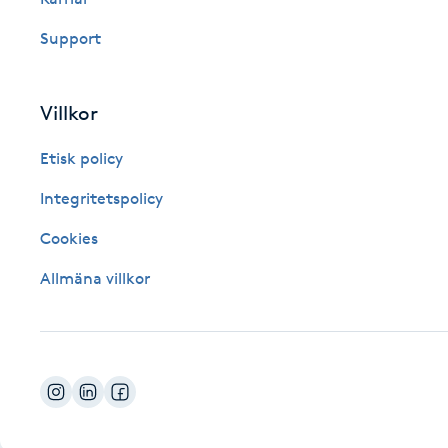
Fotsvamp
Support
Fotvård
Villkor
Fransar
Etisk policy
Fransborttagning
Integritetspolicy
Cookies
Fransfärgning
Allmäna villkor
Fransförlängning
Fransförlängning Megavolym
Fransförlängning Volym