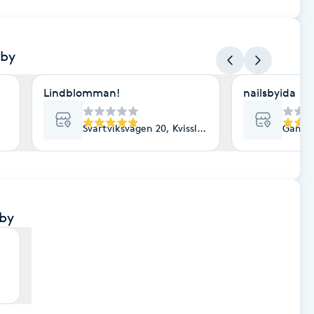
eby
Lindblomman!
nailsbyida
Svartviksvägen 20, Kvissleby
Gamla 
eby