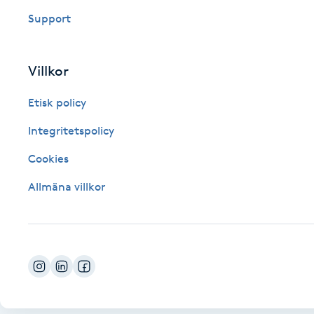
Support
Fotsvamp
Fotvård
Villkor
Fransar
Etisk policy
Integritetspolicy
Fransborttagning
Cookies
Fransfärgning
Allmäna villkor
Fransförlängning
Fransförlängning Megavolym
Fransförlängning Volym