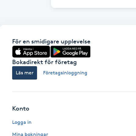
Cryoterapi
D
Damklippning
För en smidigare upplevelse
Dermapen
Bokadirekt för företag
Diamantslipning
E
Läs mer
Företagsinloggning
Enzympeeling
Extensions
Konto
Extensions borttagning
Logga in
Mina bokningar