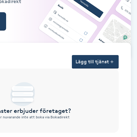
Bokadirekt
Lägg till tjänst
nster erbjuder företaget?
ör nuvarande inte att boka via Bokadirekt