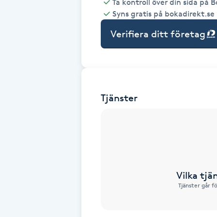
Ta kontroll över din sida på 
Syns gratis på bokadirekt.se
Babylights
Verifiera ditt företag
Balayage
Bambumassage
Tjänster
Barber
Barnklippning
BIAB
Vilka tjä
Blowout
Tjänster går f
Bottenfärg