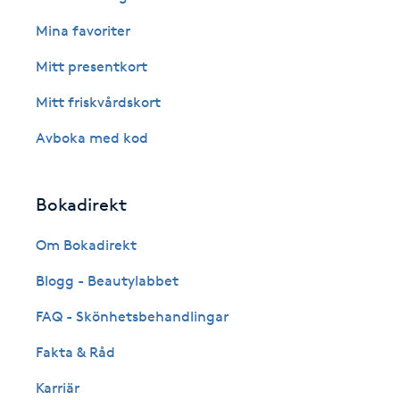
Eyeliner-tatuering
Mina favoriter
F
Mitt presentkort
Face framing
Mitt friskvårdskort
Faceliftmassage
Avboka med kod
Fet hårbotten
Bokadirekt
Fettreducering
Om Bokadirekt
Fibromassage
Blogg - Beautylabbet
FAQ - Skönhetsbehandlingar
Fillers
Fakta & Råd
Fotmassage
Karriär