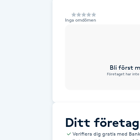
Alternativmedicin
Inga omdömen
Andningsmassage
Ansiktslyft utan kirurgi
Aromamassage
Bli först
Företaget har inte
Ashtanga Yoga
Ayurveda
Ayurvedisk Massage
Ditt företag
Ansiktsbehandling djuprengörande
Verifiera dig gratis med Ban
B