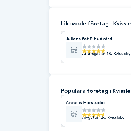
Brynformning
Liknande
företag
i Kvissl
Brynfärgning
Jullans fot & hudvård
Brynplockning
Affärsgatan 18, Kvissleby
Bröllopsuppsättning
C
Celluliter
Populära
företag
i Kvissl
Coachning
Annelis Hårstudio
Älvgatan 2c, Kvissleby
Color correction