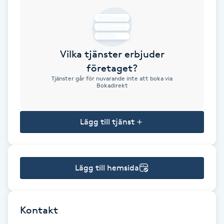
Brynformning
Brynfärgning
Vilka tjänster erbjuder
företaget?
Brynplockning
Tjänster går för nuvarande inte att boka via
Bokadirekt
Bröllopsuppsättning
C
Lägg till tjänst
Celluliter
Lägg till hemsida
Coachning
Color correction
Kontakt