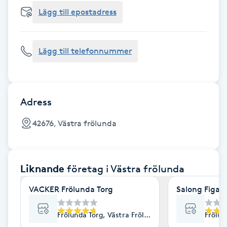
Cryoterapi
Lägg till epostadress
D
Damklippning
Lägg till telefonnummer
Dermapen
Diamantslipning
Adress
E
42676, Västra frölunda
Enzympeeling
Liknande
företag
i Västra frölunda
Extensions
VACKER Frölunda Torg
Salong Figaro
Extensions borttagning
Frölunda Torg, Västra Frölunda
Frölun
Eyeliner-tatuering