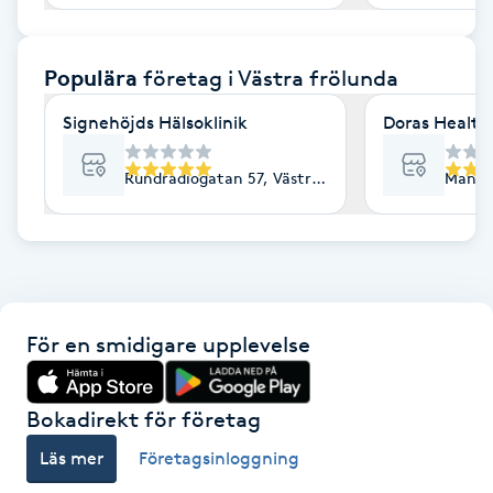
F
Populära
företag
i Västra frölunda
Face framing
Signehöjds Hälsoklinik
Doras Health
Faceliftmassage
Rundradiogatan 57, Västra Frölunda
Mandol
Fet hårbotten
Fettreducering
Fibromassage
För en smidigare upplevelse
Fillers
Bokadirekt för företag
Fotmassage
Läs mer
Företagsinloggning