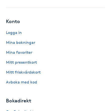
Fotsvamp
Fotvård
Konto
Fransar
Logga in
Mina bokningar
Fransborttagning
Mina favoriter
Fransfärgning
Mitt presentkort
Mitt friskvårdskort
Fransförlängning
Avboka med kod
Fransförlängning Megavolym
Bokadirekt
Fransförlängning Volym