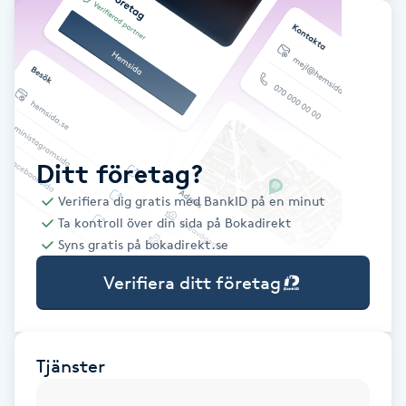
Babylights
Balayage
Bambumassage
Ditt företag?
Barber
Verifiera dig gratis med BankID på en minut
Ta kontroll över din sida på Bokadirekt
Barnklippning
Syns gratis på bokadirekt.se
Verifiera ditt företag
BIAB
Blowout
Tjänster
Bottenfärg