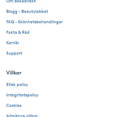
Om Bokadirekt
Fransk manikyr
Blogg - Beautylabbet
Fransrengöring
FAQ - Skönhetsbehandlingar
Fakta & Råd
Frekvensterapi
Karriär
Friskvård
Support
Friskvårdsmassage
Villkor
Frisör
Etisk policy
Funktionsanalys
Integritetspolicy
Cookies
Färgning
Allmänna villkor