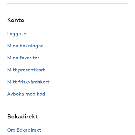
Fotsvamp
Konto
Fotvård
Logga in
Fransar
Mina bokningar
Fransborttagning
Mina favoriter
Mitt presentkort
Fransfärgning
Mitt friskvårdskort
Fransförlängning
Avboka med kod
Fransförlängning Megavolym
Bokadirekt
Fransförlängning Volym
Om Bokadirekt