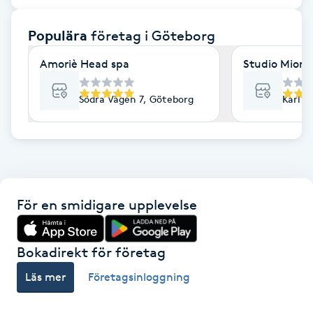
F
Populära
företag
i Göteborg
Face framing
Amoriè Head spa
Studio Mione 
Faceliftmassage
Södra Vägen 7, Göteborg
Karl G
Fet hårbotten
Fettreducering
För en smidigare upplevelse
Fibromassage
Fillers
Bokadirekt för företag
Läs mer
Företagsinloggning
Fotmassage