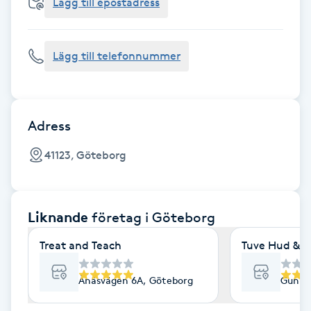
Cryoterapi
Lägg till epostadress
D
Lägg till telefonnummer
Damklippning
Dermapen
Adress
Diamantslipning
41123, Göteborg
E
Enzympeeling
Liknande
företag
i Göteborg
Extensions
Treat and Teach
Tuve Hud & H
Extensions borttagning
Ånäsvägen 6A, Göteborg
Gunne
Eyeliner-tatuering