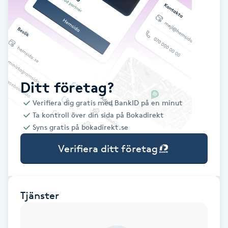
Babylights
Balayage
Bambumassage
Ditt företag?
Verifiera dig gratis med BankID på en minut
Barber
Ta kontroll över din sida på Bokadirekt
Syns gratis på bokadirekt.se
Barnklippning
Verifiera ditt företag
BIAB
Blowout
Tjänster
Bottenfärg