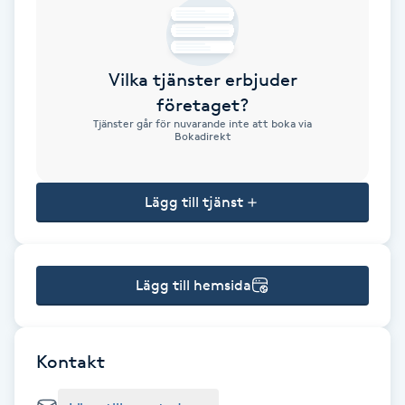
Brynformning
Vilka tjänster erbjuder
Brynfärgning
företaget?
Tjänster går för nuvarande inte att boka via
Brynplockning
Bokadirekt
Bröllopsuppsättning
Lägg till tjänst
C
Celluliter
Lägg till hemsida
Coachning
Color correction
Kontakt