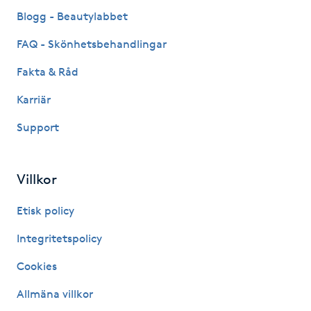
Fransk manikyr
Blogg - Beautylabbet
FAQ - Skönhetsbehandlingar
Fransrengöring
Fakta & Råd
Frekvensterapi
Karriär
Support
Friskvård
Friskvårdsmassage
Villkor
Frisör
Etisk policy
Integritetspolicy
Funktionsanalys
Cookies
Färgning
Allmäna villkor