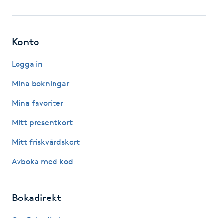
Fotsvamp
Fotvård
Konto
Fransar
Logga in
Mina bokningar
Fransborttagning
Mina favoriter
Fransfärgning
Mitt presentkort
Mitt friskvårdskort
Fransförlängning
Avboka med kod
Fransförlängning Megavolym
Bokadirekt
Fransförlängning Volym