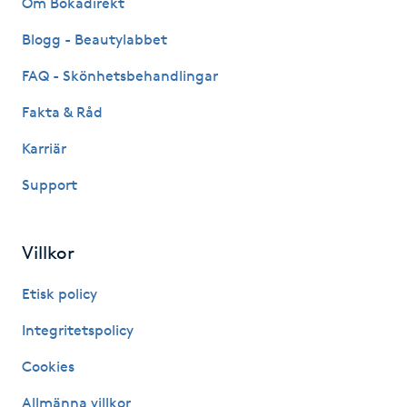
Om Bokadirekt
Fransk manikyr
Blogg - Beautylabbet
Fransrengöring
FAQ - Skönhetsbehandlingar
Fakta & Råd
Frekvensterapi
Karriär
Friskvård
Support
Friskvårdsmassage
Villkor
Frisör
Etisk policy
Funktionsanalys
Integritetspolicy
Cookies
Färgning
Allmänna villkor