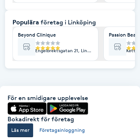
F
Populära
företag
i Linköping
Face framing
Beyond Clinique
Passion Beaut
Faceliftmassage
Engelbrektsgatan 21, Linköping
Kettil
Fet hårbotten
Fettreducering
Fibromassage
För en smidigare upplevelse
Fillers
Bokadirekt för företag
Fotmassage
Läs mer
Företagsinloggning