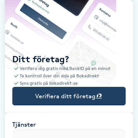
Babylights
Balayage
Bambumassage
Ditt företag?
Barber
Verifiera dig gratis med BankID på en minut
Ta kontroll över din sida på Bokadirekt
Barnklippning
Syns gratis på bokadirekt.se
Verifiera ditt företag
BIAB
Blowout
Tjänster
Bottenfärg