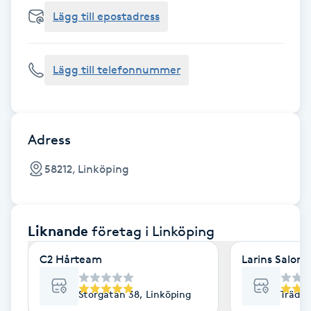
Cryoterapi
Lägg till epostadress
D
Damklippning
Lägg till telefonnummer
Dermapen
Diamantslipning
Adress
E
58212, Linköping
Enzympeeling
Liknande
företag
i Linköping
Extensions
C2 Hårteam
Larins Salong
Extensions borttagning
Storgatan 38, Linköping
Trädgå
Eyeliner-tatuering