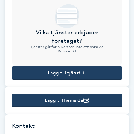
Brynformning
Brynfärgning
Vilka tjänster erbjuder
företaget?
Brynplockning
Tjänster går för nuvarande inte att boka via
Bokadirekt
Bröllopsuppsättning
C
Lägg till tjänst
Celluliter
Lägg till hemsida
Coachning
Color correction
Kontakt