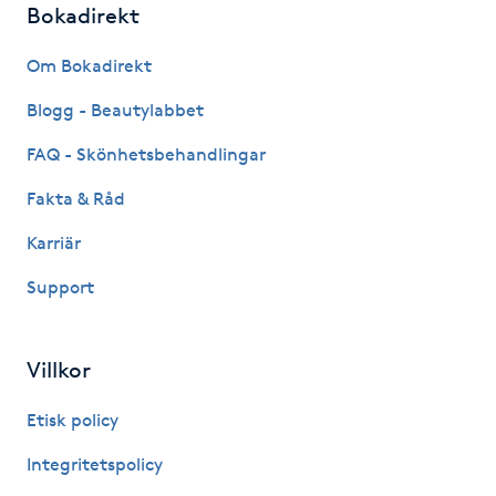
Bokadirekt
Fotsvamp
Om Bokadirekt
Fotvård
Blogg - Beautylabbet
Fransar
FAQ - Skönhetsbehandlingar
Fakta & Råd
Fransborttagning
Karriär
Fransfärgning
Support
Fransförlängning
Villkor
Fransförlängning Megavolym
Etisk policy
Fransförlängning Volym
Integritetspolicy