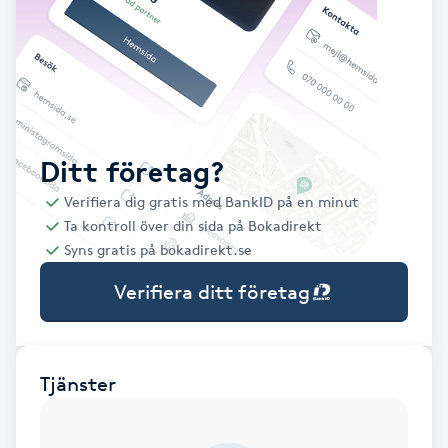
Babylights
Balayage
Bambumassage
Ditt företag?
Verifiera dig gratis med BankID på en minut
Barber
Ta kontroll över din sida på Bokadirekt
Syns gratis på bokadirekt.se
Barnklippning
Verifiera ditt företag
BIAB
Blowout
Tjänster
Bottenfärg