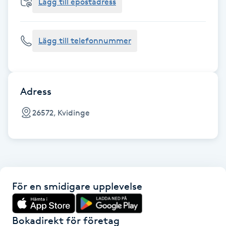
Cryoterapi
Lägg till epostadress
D
Lägg till telefonnummer
Damklippning
Dermapen
Adress
Diamantslipning
26572, Kvidinge
E
Enzympeeling
Extensions
För en smidigare upplevelse
Extensions borttagning
Bokadirekt för företag
Eyeliner-tatuering