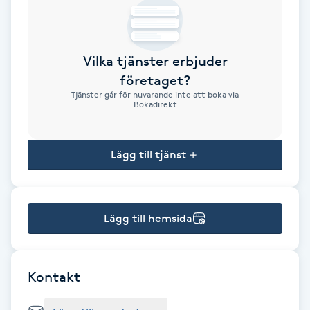
Brynformning
Vilka tjänster erbjuder
Brynfärgning
företaget?
Tjänster går för nuvarande inte att boka via
Brynplockning
Bokadirekt
Bröllopsuppsättning
Lägg till tjänst
C
Celluliter
Lägg till hemsida
Coachning
Color correction
Kontakt