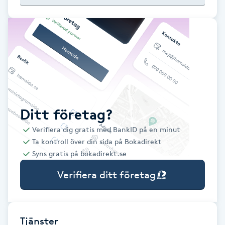
Babylights
Balayage
Bambumassage
Barber
Ditt företag?
Verifiera dig gratis med BankID på en minut
Barnklippning
Ta kontroll över din sida på Bokadirekt
Syns gratis på bokadirekt.se
BIAB
Verifiera ditt företag
Blowout
Bottenfärg
Tjänster