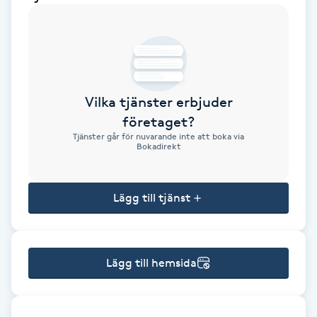
Brynformning
Brynfärgning
Vilka tjänster erbjuder
Brynplockning
företaget?
Tjänster går för nuvarande inte att boka via
Bröllopsuppsättning
Bokadirekt
C
Lägg till tjänst
Celluliter
Coachning
Lägg till hemsida
Color correction