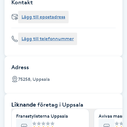
Cryoterapi
Kontakt
D
Lägg till epostadress
Damklippning
Lägg till telefonnummer
Dermapen
Diamantslipning
E
Adress
Enzympeeling
75258, Uppsala
Extensions
Liknande
företag
i Uppsala
Extensions borttagning
Fransstylisterna Uppsala
Avivas massa
Eyeliner-tatuering