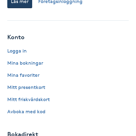
Läs mer
Företagsinloggning
Fotsvamp
Fotvård
Konto
Fransar
Logga in
Fransborttagning
Mina bokningar
Fransfärgning
Mina favoriter
Mitt presentkort
Fransförlängning
Mitt friskvårdskort
Fransförlängning Megavolym
Avboka med kod
Fransförlängning Volym
Bokadirekt