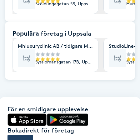
Sköldungagatan 59, Uppsala
Humle
F
Face framing
Populära
företag
i Uppsala
Faceliftmassage
Mhluxuryclinic AB / tidigare Mhluxuryspa
StudioLine- 
Fet hårbotten
Sysslomansgatan 17B, Uppsala
Sysslo
Fettreducering
Fibromassage
För en smidigare upplevelse
Fillers
Fotmassage
Bokadirekt för företag