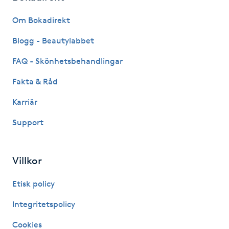
Fransk manikyr
Om Bokadirekt
Fransrengöring
Blogg - Beautylabbet
FAQ - Skönhetsbehandlingar
Frekvensterapi
Fakta & Råd
Friskvård
Karriär
Support
Friskvårdsmassage
Frisör
Villkor
Funktionsanalys
Etisk policy
Integritetspolicy
Färgning
Cookies